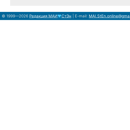
© 1999—2026
Редакция
МАИ
♥
СтЭн
|
E-mail:
MAI.StEn.online@gma