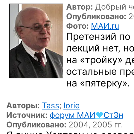
Автор:
Добрый ч
Опубликовано:
2
Фото:
МАИ.ru
Претензий
по
лекций нет,
но
на «тройку»
де
остальные пр
на «пятерку».
Авторы:
Tass
;
Iorie
Источник:
форум
МАИ
♥
СтЭн
Опубликовано:
2004, 2005 гг.