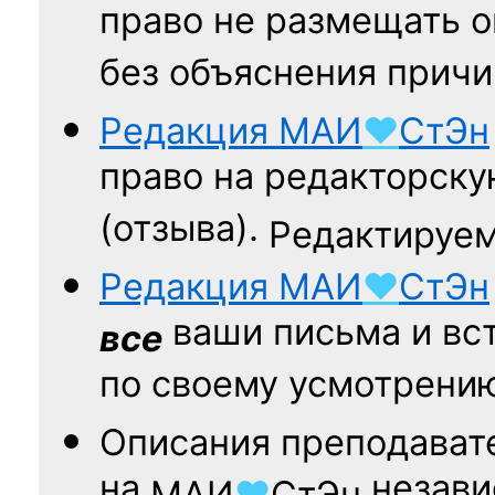
право не размещать о
без объяснения причи
Редакция
МАИ
♥
СтЭн
право на редакторску
(отзыва).
Редактируем
Редакция
МАИ
♥
СтЭн
ваши письма и вст
все
по своему усмотрени
Описания преподават
на
независ
МАИ
♥
СтЭн