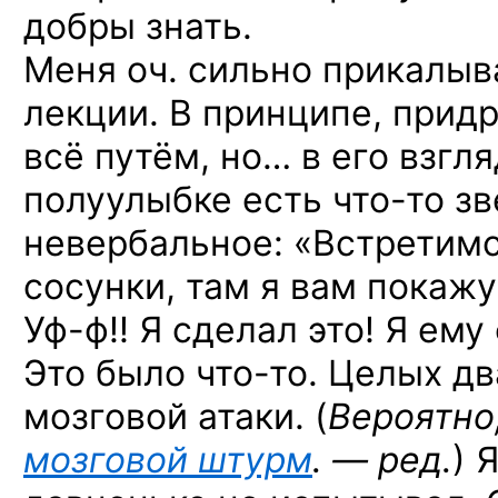
добры знать.
Меня оч. сильно прикалыв
лекции. В принципе, придр
всё путём, но… в его взгл
полуулыбке есть
что-то
зв
невербальное: «Встретимс
сосунки, там я вам покажу
Уф-ф!!
Я сделал это! Я ему 
Это было
что-то.
Целых дв
мозговой атаки. (
Вероятно
мозговой штурм
. — ред.
) 