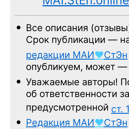
MAI.StEn.onlin
Все описания (отзывы
Срок публикации — н
редакции
МАИ
♥
СтЭн
опубликуем, может 
Уважаемые авторы! П
об ответственности за
предусмотренной
ст. 
Редакция
МАИ
♥
СтЭн