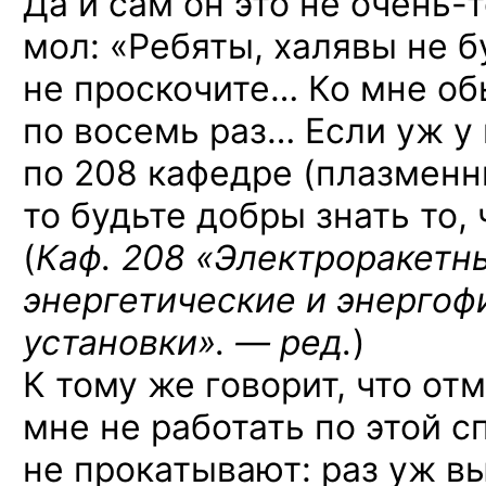
Да и сам он это
не очень-т
мол: «Ребяты, халявы не б
не проскочите… Ко мне об
по восемь раз… Если уж у
по 208 кафедре (плазменн
то будьте добры знать то, 
(
Каф. 208 «Электроракетн
энергетические и энергоф
установки». — ред.
)
К тому же говорит, что от
мне не работать по этой 
не прокатывают: раз уж вы