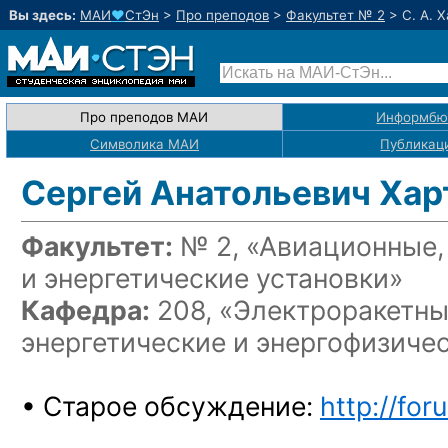
Вы здесь:
МАИ
♥
СтЭн
>
Про преподов
>
Факультет № 2
>
С. А. 
Про преподов МАИ
Информбю
Символика МАИ
Публикац
Сергей Анатольевич Хар
Факультет:
№ 2, «Авиационные,
и энергетические установки»
Кафедра:
208, «Электроракетны
энергетические и энергофизиче
• Старое обсуждение:
http://for