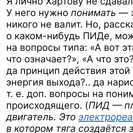
Я лично Хартову не сдавал
У него нужно
понимать
— э
никого не валит. Но, расс
о каком-нибудь ПИДе,
мож
на вопросы типа: «А вот э
что означает?», «А что это?
да принцип действия этой 
энергия выхода?.. да нари
т. е. доп. вопросы на пон
происходящего. (
ПИД — п
двигатель. Это
электрореа
в котором тяга создаётся 