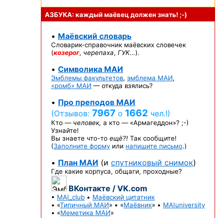
АЗБУКА: каждый маёвец должен
знать! ;-)
•
Маёвский словарь
Словарик-справочник
маёвских словечек
(
козерог
,
черепаха
,
ГУК…
).
•
Символика МАИ
Эмблемы факультетов
,
эмблема МАИ
,
«ромб» МАИ
— откуда взялись?
•
Про преподов МАИ
7967
1662
(Отзывов:
о
чел.!)
Кто —
человек,
а кто —
«Армагеддон»? ;-)
Узнайте!
Вы знаете
что-то
ещё?!
Так сообщите!
(
Заполните форму
или
напишите письмо
.)
•
План МАИ
(и
спутниковый снимок
)
Где какие корпуса, общаги, проходные?
ВКонтакте / VK.com
•
MAI_club
•
Маёвский цитатник
• «
Типичный МАИ
» • «
Маёвник
» •
MAIuniversity
• «
Меметика МАИ
»