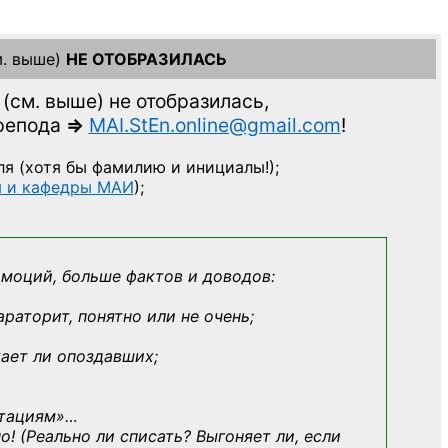
. выше)
НЕ ОТОБРАЗИЛАСЬ
(см. выше)
не отобразилась,
препода
=>
MAI.StEn.online@gmail.com
!
ля
(хотя бы фамилию и инициалы!);
ы и кафедры МАИ
);
эмоций, больше фактов и доводов:
араторит, понятно или не очень;
кает ли опоздавших;
ьтациям»
…
о! (Реально ли списать? Выгоняет ли, если