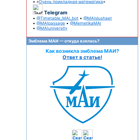
• «
Очень прикладная математика
»
Telegram
•
@Timetable_MAI_bot
•
@MAIslushaet
•
@MAIpassage
•
@MemetikaMAI
•
@MAIuniversity
Эмблема МАИ — откуда взялась?
Как возникла эмблема МАИ?
Ответ в статье!