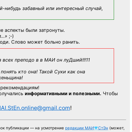
й-нибудь
забавный или интересный случай,
е аспекты были затронуты.
л…»
;-)
юди. Слово может больно ранить.
з всех преподо в в МАИ он луДший!!!11
понять кто она! Такой Суки как она
женьщина!
 рекомендациям!
получались
информативными и полезными.
Чтобы
AI.StEn.online@gmail.com
!
рок публикации — на усмотрение
редакции
МАИ
♥
СтЭн
(может,