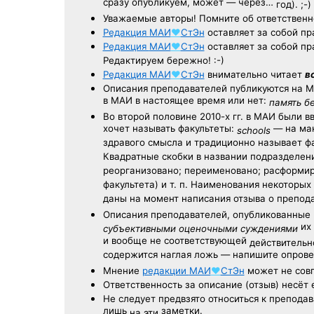
сразу опубликуем, может — через…
год). ;-)
Уважаемые авторы! Помните об ответственн
Редакция
МАИ
♥
СтЭн
оставляет за собой пр
Редакция
МАИ
♥
СтЭн
оставляет за собой пр
Редактируем бережно! :-)
Редакция
МАИ
♥
СтЭн
внимательно читает
в
Описания преподавателей публикуются на
М
в МАИ в настоящее время или нет:
память б
Во второй половине
2010-х гг.
в МАИ были в
хочет называть факультеты:
— на ман
schools
здравого смысла и традиционно называет 
Квадратные скобки в названии подразделени
реорганизовано; переименовано; расформир
факультета) и т. п. Наименования некоторы
даны на момент написания отзыва о препод
Описания преподавателей, опубликованные
их 
субъективными оценочными суждениями
и вообще не соответствующей
действительно
содержится наглая ложь — напишите опрове
Мнение
редакции
МАИ
♥
СтЭн
может не совп
Ответственность
за описание
(отзыв) несёт 
Не следует
предвзято относиться
к преподав
лишь
заметки.
на эти