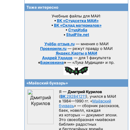
Тоже интересно
Учебные файлы для МАИ:
•
ВК «Студсетка МАИ»
•
ВК «Склад материалов»
•
СтудИзба
•
StudFile.net
Учёба-отзыв.ru
— мнения о МАИ
Проверили.ru
— режут правду о МАИ
Яндекс.Карты о МАИ
Андрей Удодов
— для 1 факультета
«
Барковиана
»
—
«Лука Мудищев»
и пр.
«Маёвский букварь»
Я —
Дмитрий Курилов
(
ВК
292841211
), учился в МАИ
в 1984—1990 гг.
«
Маёвский
букварь
» — сборник рассказов,
баек, новелл, каждая
из которых — документ эпохи.
Это своеобразная «маёвская
библия» радостных
и беспокойных времён