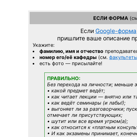
ЕСЛИ ФОРМА
(см
Если
Google-форма
пришлите ваше описание 
Укажите:
фамилию, имя и отчество
преподавате
номер его/её кафедры
(см.
факультет
есть фото — присылайте!
ПРАВИЛЬНО:
Без перехода на личности; меньше 
• какой предмет ведёт;
• как читает лекции — внятно или т
• как ведёт семинары (и лабы!);
• выгоняет ли за разговорчики; пус
отмечает ли присутствующих;
• шутит или все время угрюм(а);
• как относится к «платным консул
• И как экзамены принимает, конечн