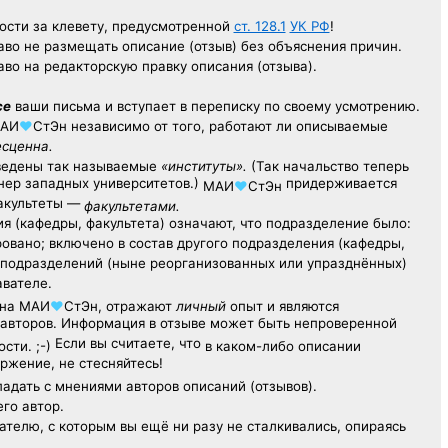
ости за клевету, предусмотренной
ст. 128.1
УК РФ
!
аво не размещать описание (отзыв) без объяснения причин.
аво на редакторскую правку описания (отзыва).
се
ваши письма и вступает в переписку по своему усмотрению.
АИ
♥
СтЭн
независимо от того, работают ли описываемые
есценна.
ведены так называемые
«институты».
(Так начальство теперь
ер западных университетов.)
придерживается
МАИ
♥
СтЭн
факультеты —
факультетами.
я (кафедры, факультета) означают, что подразделение было:
овано; включено в состав другого подразделения (кафедры,
х подразделений (ныне реорганизованных или упразднённых)
авателе.
на
МАИ
♥
СтЭн
, отражают
личный
опыт
и являются
авторов. Информация в отзыве может быть непроверенной
Если вы считаете, что
сти. ;-)
в каком-либо описании
ржение, не стесняйтесь!
адать с мнениями авторов описаний (отзывов).
его автор.
ателю,
с которым
вы ещё
ни разу
не сталкивались,
опираясь