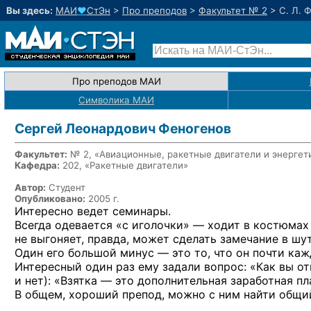
Вы здесь:
МАИ
♥
СтЭн
>
Про преподов
>
Факультет № 2
>
С. Л. 
Про преподов МАИ
Символика МАИ
Сергей Леонардович Феногенов
Факультет:
№ 2, «Авиационные, ракетные двигатели и энергет
Кафедра:
202, «Ракетные двигатели»
Автор:
Студент
Опубликовано:
2005 г.
Интересно ведет семинары.
Всегда одевается «с иголочки» — ходит в костюмах 
не выгоняет, правда, может сделать замечание в ш
Один его большой минус — это то, что он почти ка
Интересный один раз ему задали вопрос: «Как вы о
и нет): «Взятка — это дополнительная заработная пл
В общем, хороший препод, можно с ним найти общий