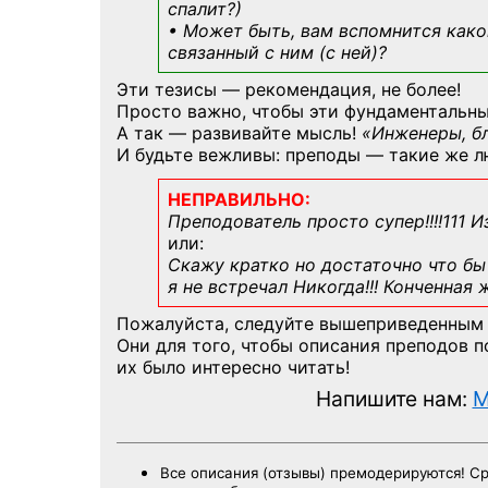
спалит?)
• Может быть, вам вспомнится
како
связанный с ним (с ней)?
Эти тезисы — рекомендация, не более!
Просто важно, чтобы эти фундаментальны
А так — развивайте мысль!
«Инженеры, б
И будьте вежливы: преподы — такие же л
НЕПРАВИЛЬНО:
Преподователь просто супер!!!!111 И
или:
Скажу кратко но достаточно что бы 
я не встречал Никогда!!! Конченная
Пожалуйста, следуйте вышеприведенным
Они для того, чтобы описания преподов 
их было интересно читать!
Напишите нам:
M
Все описания (отзывы) премодерируются! С