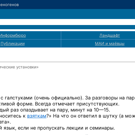
Феногенов
Информбюро
Ландшафт
Публикации
МАИ
и маёвцы
ические установки»
с галстуками (очень официально). За разговоры на пар
утливой форме. Всегда отмечает присутствующих.
ждый раз опаздывает на пару, минут
на 10—15.
тноситесь к
взяткам
?» На что он ответил в шутку (а мо
ата».
 язык, если не пропускать лекции и семинары.