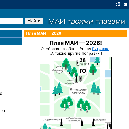
План МАИ — 2026!
План МАИ — 2026!
Отображена обновлённая
Ритуалка
!
(А также другие поправки.)
е
жет