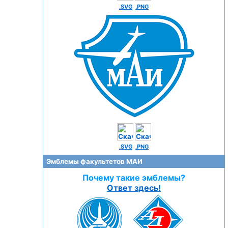
.SVG
.PNG
.SVG
.PNG
Эмблемы факультетов МАИ
Почему такие эмблемы?
Ответ здесь!