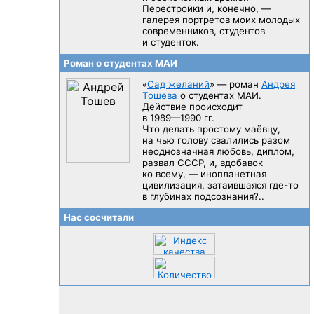
Перестройки и, конечно, —
галерея портретов моих молодых
современников, студентов
и студенток.
Роман о студентах МАИ
«
Сад желаний
» — роман
Андрея
Тошева
о студентах МАИ.
Действие происходит
в 1989—1990 гг.
Что делать простому маёвцу,
на чью голову свалились разом
неоднозначная любовь, диплом,
развал CCCP, и, вдобавок
ко всему, — инопланетная
цивилизация, затаившаяся
где-то
в глубинах подсознания?..
Нас сосчитали