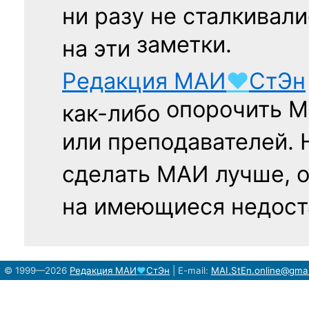
ни разу
не сталкивали
заметки.
на эти
Редакция
МАИ
♥
СтЭн
опорочить 
как-либо
или преподавателей. 
сделать МАИ лучше, 
на имеющиеся недост
© 1999—2026
Редакция
МАИ
♥
СтЭн
|
E-mail:
MAI.StEn.online@gma