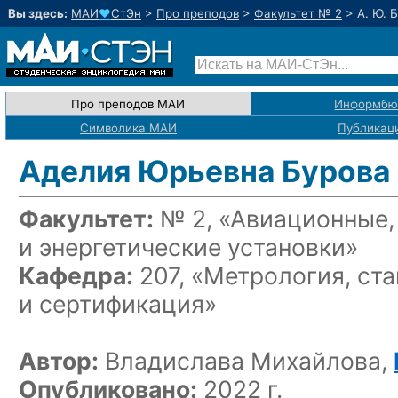
Вы здесь:
МАИ
♥
СтЭн
>
Про преподов
>
Факультет № 2
>
А. Ю. 
Про преподов МАИ
Информбю
Символика МАИ
Публикац
Аделия Юрьевна Бурова
Факультет:
№ 2, «Авиационные,
и энергетические установки»
Кафедра:
207, «Метрология, ст
и сертификация»
Автор:
Владислава Михайлова,
Опубликовано:
2022 г.