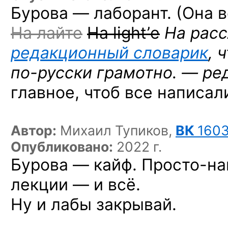
Бурова — лаборант. (Она в
На лайте
На light’е
На расс
редакционный словарик
, 
по-русски
грамотно. — ред
главное, чтоб все написал
Автор:
Михаил Тупиков,
ВК
160
Опубликовано:
2022 г.
Бурова — кайф.
Просто-на
лекции — и всё.
Ну и лабы закрывай.