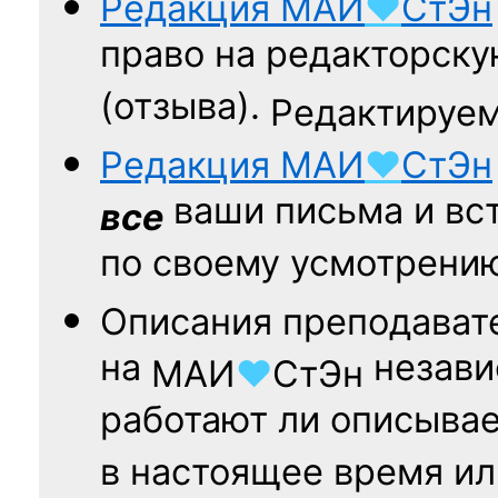
Редакция
МАИ
♥
СтЭн
право на редакторску
(отзыва).
Редактируем
Редакция
МАИ
♥
СтЭн
ваши письма и вст
все
по своему усмотрени
Описания преподават
на
независ
МАИ
♥
СтЭн
работают ли описыва
в настоящее время ил