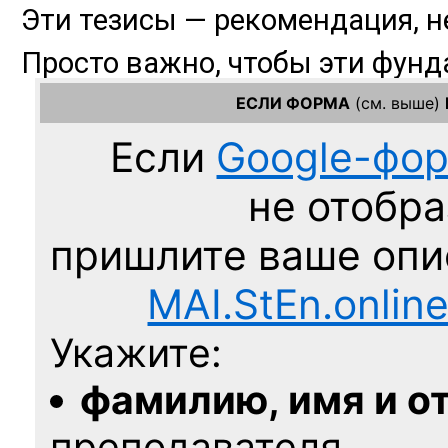
ЕСЛИ ФОРМА
(см. выше)
Если
Google-фо
не отобра
пришлите ваше оп
MAI.StEn.onlin
Укажите:
фамилию, имя и о
преподавателя