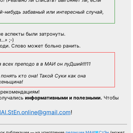
о! (Реально ли списать? Выгоняет ли, если
й-нибудь
забавный или интересный случай,
е аспекты были затронуты.
л…»
;-)
юди. Слово может больно ранить.
з всех преподо в в МАИ он луДший!!!11
понять кто она! Такой Суки как она
женьщина!
 рекомендациям!
получались
информативными и полезными.
Чтобы
AI.StEn.online@gmail.com
!
рок публикации — на усмотрение
редакции
МАИ
♥
СтЭн
(может,