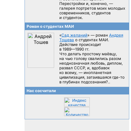
Перестройки и, конечно, —
галерея портретов моих молодых
современников, студентов
и студенток.
Роман о студентах МАИ
«
Сад желаний
» — роман
Андрея
Тошева
о студентах МАИ.
Действие происходит
в 1989—1990 гг.
Что делать простому маёвцу,
на чью голову свалились разом
неоднозначная любовь, диплом,
развал CCCP, и, вдобавок
ко всему, — инопланетная
цивилизация, затаившаяся
где-то
в глубинах подсознания?..
Нас сосчитали