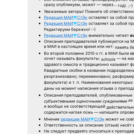
сразу опубликуем, может — через…
год). ;-)
Уважаемые авторы! Помните об ответственн
Редакция
МАИ
♥
СтЭн
оставляет за собой пр
Редакция
МАИ
♥
СтЭн
оставляет за собой пр
Редактируем бережно! :-)
Редакция
МАИ
♥
СтЭн
внимательно читает
в
Описания преподавателей публикуются на
М
в МАИ в настоящее время или нет:
память б
Во второй половине
2010-х гг.
в МАИ были в
хочет называть факультеты:
— на ман
schools
здравого смысла и традиционно называет 
Квадратные скобки в названии подразделени
реорганизовано; переименовано; расформир
факультета) и т. п. Наименования некоторы
даны на момент написания отзыва о препод
Описания преподавателей, опубликованные
их 
субъективными оценочными суждениями
и вообще не соответствующей
действительно
содержится наглая ложь — напишите опрове
Мнение
редакции
МАИ
♥
СтЭн
может не совп
Ответственность
за описание
(отзыв) несёт 
Не следует
предвзято относиться
к преподав