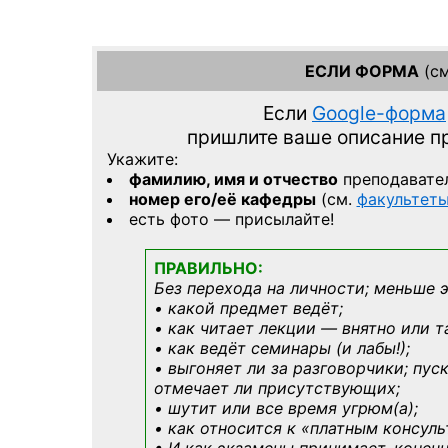
ЕСЛИ ФОРМА
(см
Если
Google-форма
пришлите ваше описание 
Укажите:
фамилию, имя и отчество
преподавате
номер его/её кафедры
(см.
факультет
есть фото — присылайте!
ПРАВИЛЬНО:
Без перехода на личности; меньше 
• какой предмет ведёт;
• как читает лекции — внятно или т
• как ведёт семинары (и лабы!);
• выгоняет ли за разговорчики; пус
отмечает ли присутствующих;
• шутит или все время угрюм(а);
• как относится к «платным консул