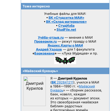
Тоже интересно
Учебные файлы для МАИ:
•
ВК «Студсетка МАИ»
•
ВК «Склад материалов»
•
СтудИзба
•
StudFile.net
Учёба-отзыв.ru
— мнения о МАИ
Проверили.ru
— режут правду о МАИ
Яндекс.Карты о МАИ
Андрей Удодов
— для 1 факультета
«
Барковиана
»
—
«Лука Мудищев»
и пр.
«Маёвский букварь»
Я —
Дмитрий Курилов
(
ВК
292841211
), учился в МАИ
в 1984—1990 гг.
«
Маёвский
букварь
» — сборник рассказов,
баек, новелл, каждая
из которых — документ эпохи.
Это своеобразная «маёвская
библия» радостных
и беспокойных времён