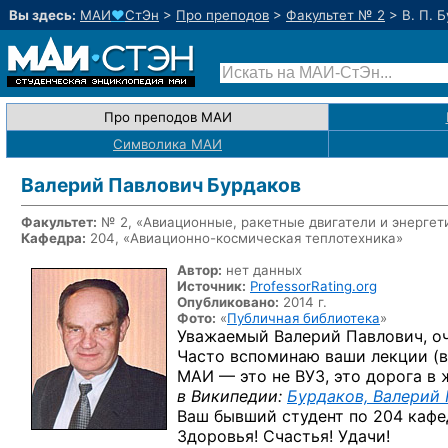
Вы здесь:
МАИ
♥
СтЭн
>
Про преподов
>
Факультет № 2
>
В. П. 
Про преподов МАИ
Символика МАИ
Валерий Павлович Бурдаков
Факультет:
№ 2, «Авиационные, ракетные двигатели и энергет
Кафедра:
204, «
Авиационно-космическая
теплотехника»
Автор:
нет данных
Источник:
ProfessorRating.org
Опубликовано:
2014 г.
Фото:
«
Публичная библиотека
»
Уважаемый Валерий Павлович, оче
Часто вспоминаю ваши лекции (в
МАИ — это не ВУЗ, это дорога в ж
в Википедии:
Бурдаков, Валерий
Ваш бывший студент по 204 кафед
Здоровья! Счастья! Удачи!