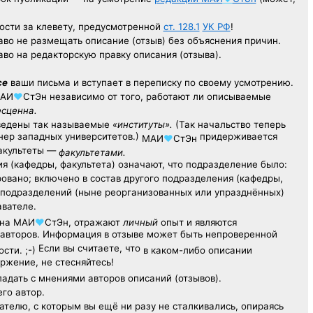
ости за клевету, предусмотренной
ст. 128.1
УК РФ
!
аво не размещать описание (отзыв) без объяснения причин.
аво на редакторскую правку описания (отзыва).
се
ваши письма и вступает в переписку по своему усмотрению.
АИ
♥
СтЭн
независимо от того, работают ли описываемые
есценна.
ведены так называемые
«институты».
(Так начальство теперь
ер западных университетов.)
придерживается
МАИ
♥
СтЭн
факультеты —
факультетами.
я (кафедры, факультета) означают, что подразделение было:
овано; включено в состав другого подразделения (кафедры,
х подразделений (ныне реорганизованных или упразднённых)
авателе.
на
МАИ
♥
СтЭн
, отражают
личный
опыт
и являются
авторов. Информация в отзыве может быть непроверенной
Если вы считаете, что
сти. ;-)
в каком-либо описании
ржение, не стесняйтесь!
адать с мнениями авторов описаний (отзывов).
его автор.
ателю,
с которым
вы ещё
ни разу
не сталкивались,
опираясь