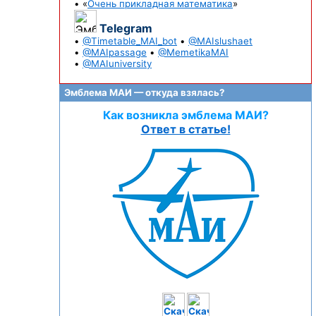
• «
Очень прикладная математика
»
Telegram
•
@Timetable_MAI_bot
•
@MAIslushaet
•
@MAIpassage
•
@MemetikaMAI
•
@MAIuniversity
Эмблема МАИ — откуда взялась?
Как возникла эмблема МАИ?
Ответ в статье!