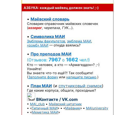
АЗБУКА: каждый маёвец должен
знать! ;-)
•
Маёвский словарь
Словарик-справочник
маёвских словечек
(
козерог
,
черепаха
,
ГУК…
).
•
Символика МАИ
Эмблемы факультетов
,
эмблема МАИ
,
«ромб» МАИ
— откуда взялись?
•
Про преподов МАИ
7967
1662
(Отзывов:
о
чел.!)
Кто —
человек,
а кто —
«Армагеддон»? ;-)
Узнайте!
Вы знаете
что-то
ещё?!
Так сообщите!
(
Заполните форму
или
напишите письмо
.)
•
План МАИ
(и
спутниковый снимок
)
Где какие корпуса, общаги, проходные?
ВКонтакте / VK.com
•
MAI_club
•
Маёвский цитатник
• «
Типичный МАИ
» • «
Маёвник
» •
MAIuniversity
• «
Меметика МАИ
»