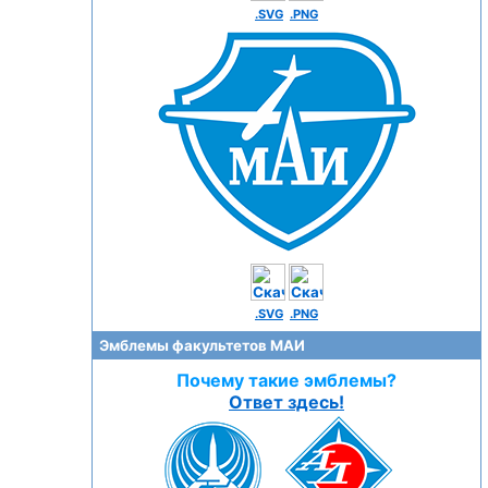
.SVG
.PNG
.SVG
.PNG
Эмблемы факультетов МАИ
Почему такие эмблемы?
Ответ здесь!