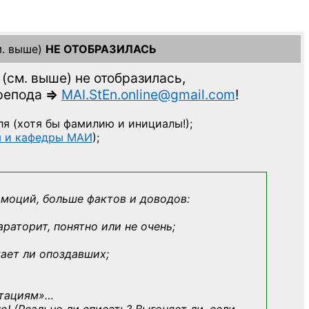
. выше)
НЕ ОТОБРАЗИЛАСЬ
(см. выше)
не отобразилась,
препода
=>
MAI.StEn.online@gmail.com
!
ля
(хотя бы фамилию и инициалы!);
ы и кафедры МАИ
);
эмоций, больше фактов и доводов:
араторит, понятно или не очень;
кает ли опоздавших;
ьтациям»
…