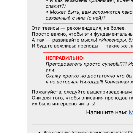
• И как экзамены принимает, конечн
спалит?)
• Может быть, вам вспомнится
како
связанный с ним (с ней)?
Эти тезисы — рекомендация, не более!
Просто важно, чтобы эти фундаментальны
А так — развивайте мысль!
«Инженеры, б
И будьте вежливы: преподы — такие же л
НЕПРАВИЛЬНО:
Преподователь просто супер!!!!111 И
или:
Скажу кратко но достаточно что бы 
я не встречал Никогда!!! Конченная
Пожалуйста, следуйте вышеприведенным
Они для того, чтобы описания преподов 
их было интересно читать!
Напишите нам:
M
Все описания (отзывы) премодерируются! С