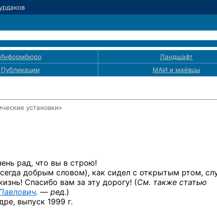
Бурдаков
Информбюро
Ландшафт
Публикации
МАИ
и маёвцы
ические установки»
нь рад, что вы в строю!
сегда добрым словом), как сидел с открытым ртом, сл
изнь! Спасибо вам за эту дорогу! (
См. также статью
 Павлович
. — ред.
)
ре, выпуск 1999 г.