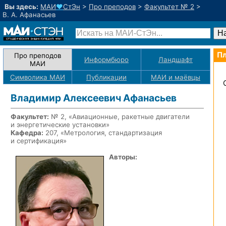
Вы здесь:
МАИ
♥
СтЭн
>
Про преподов
>
Факультет № 2
>
В. А. Афанасьев
Пл
Про преподов
Информбюро
Ландшафт
МАИ
Символика МАИ
Публикации
МАИ
и маёвцы
Владимир Алексеевич Афанасьев
Факультет:
№ 2, «Авиационные, ракетные двигатели
и энергетические установки»
Кафедра:
207, «Метрология, стандартизация
и сертификация»
Авторы: