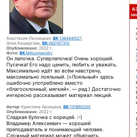
А
зна
Анастасия Лесницкая,
ВК
139494527
;
Элия Каширгова,
ВК
582167315
Опубликовано:
2022 г.
Фото:
ВК
MAIuniversity
Он лапочка. Суперлапочка! Очень хороший.
Пусечка! Его надо ценить, любить и уважать.
Максимально идёт во всём навстречу,
максимально лояльный. (
«Лояльный» здесь
ошибочно употреблено вместо
«благосклонный, мягкий». — ред.
) Достаточно
интересно рассказывает материал лекций.
Автор:
Кристина Архицкая,
ВК
131865255
Опубликовано:
2022 г.
Сладкая булочка
с корицей. :-)
Владимир Алексеевич — хороший
преподаватель и понимающий человек.
Сложный материал может объяснить