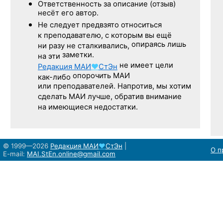
Ответственность
за описание
(отзыв)
несёт его автор.
Не следует
предвзято относиться
к преподавателю,
с которым
вы ещё
опираясь лишь
ни разу
не сталкивались,
заметки.
на эти
не имеет цели
Редакция
МАИ
♥
СтЭн
опорочить МАИ
как-либо
или преподавателей. Напротив, мы хотим
сделать МАИ лучше, обратив внимание
на имеющиеся недостатки.
© 1999—2026
Редакция
МАИ
♥
СтЭн
|
О п
E-mail:
MAI.StEn.online@gmail.com