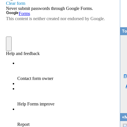
То
П
«М