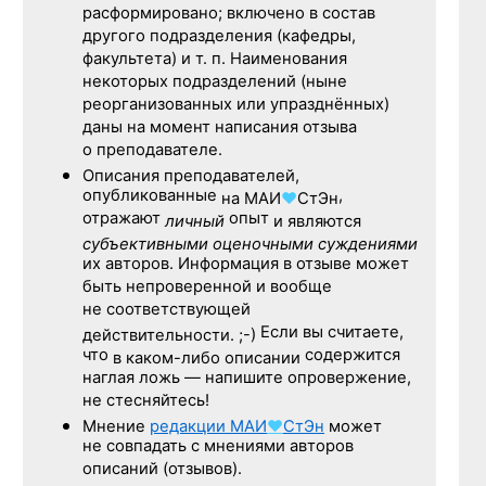
расформировано; включено в состав
другого подразделения (кафедры,
факультета) и т. п. Наименования
некоторых подразделений (ныне
реорганизованных или упразднённых)
даны на момент написания отзыва
о преподавателе.
Описания преподавателей,
опубликованные
,
на
МАИ
♥
СтЭн
отражают
опыт
личный
и являются
субъективными оценочными суждениями
их авторов. Информация в отзыве может
быть непроверенной и вообще
не соответствующей
Если вы считаете,
действительности. ;-)
что
содержится
в каком-либо описании
наглая ложь — напишите опровержение,
не стесняйтесь!
Мнение
редакции
МАИ
♥
СтЭн
может
не совпадать с мнениями авторов
описаний (отзывов).