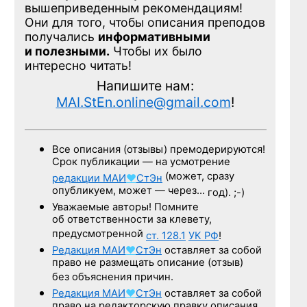
вышеприведенным рекомендациям!
Они для того, чтобы описания преподов
получались
информативными
и полезными.
Чтобы их было
интересно читать!
Напишите нам:
MAI.StEn.online@gmail.com
!
Все описания (отзывы) премодерируются!
Срок публикации — на усмотрение
(может, сразу
редакции
МАИ
♥
СтЭн
опубликуем, может — через…
год). ;-)
Уважаемые авторы! Помните
об ответственности за клевету,
предусмотренной
ст. 128.1
УК РФ
!
Редакция
МАИ
♥
СтЭн
оставляет за собой
право не размещать описание (отзыв)
без объяснения причин.
Редакция
МАИ
♥
СтЭн
оставляет за собой
право на редакторскую правку описания