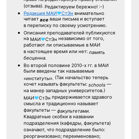
(отзыва).
Редактируем бережно! :-)
Редакция
МАИ
♥
СтЭн
внимательно
читает
ваши письма и вступает
все
в переписку по своему усмотрению.
Описания преподавателей публикуются
на
независимо от того,
МАИ
♥
СтЭн
работают ли описываемые в МАИ
в настоящее время или нет:
память
бесценна.
Во второй половине
2010-х гг.
в МАИ
были введены так называемые
(Так начальство теперь
«институты».
хочет называть факультеты:
—
schools
на манер западных университетов.)
придерживается здравого
МАИ
♥
СтЭн
смысла и традиционно называет
факультеты —
факультетами.
Квадратные скобки в названии
подразделения (кафедры, факультета)
означают, что подразделение было:
реорганизовано; переименовано;