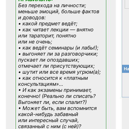
Без перехода на личности;
меньше эмоций, больше фактов
и доводов:
• какой предмет ведёт;
• как читает лекции — внятно
или тараторит, понятно
или не очень;
• как ведёт семинары (и лабы!);
• выгоняет ли за разговорчики;
пускает ли опоздавших;
отмечает ли присутствующих;
На
• шутит или все время угрюм(а);
• как относится к «платным
консультациям»
…
• И как экзамены принимает,
конечно! (Реально ли списать?
Выгоняет ли, если спалит?)
• Может быть, вам вспомнится
какой-нибудь
забавный
или интересный случай,
связанный с ним (с ней)?