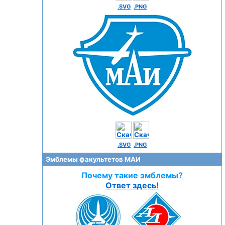
.SVG
.PNG
.SVG
.PNG
Эмблемы факультетов МАИ
Почему такие эмблемы?
Ответ здесь!