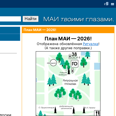
План МАИ — 2026!
План МАИ — 2026!
Отображена обновлённая
Ритуалка
!
(А также другие поправки.)
логии