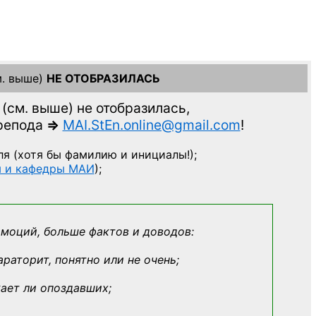
. выше)
НЕ ОТОБРАЗИЛАСЬ
(см. выше)
не отобразилась,
препода
=>
MAI.StEn.online@gmail.com
!
ля
(хотя бы фамилию и инициалы!);
ы и кафедры МАИ
);
эмоций, больше фактов и доводов:
араторит, понятно или не очень;
кает ли опоздавших;