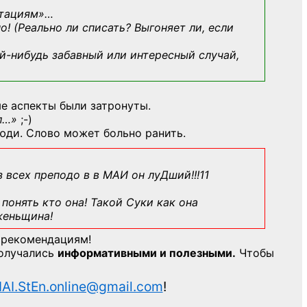
ьтациям»
…
о! (Реально ли списать? Выгоняет ли, если
й-нибудь
забавный или интересный случай,
е аспекты были затронуты.
л…»
;-)
юди. Слово может больно ранить.
з всех преподо в в МАИ он луДший!!!11
понять кто она! Такой Суки как она
женьщина!
 рекомендациям!
получались
информативными и полезными.
Чтобы
AI.StEn.online@gmail.com
!