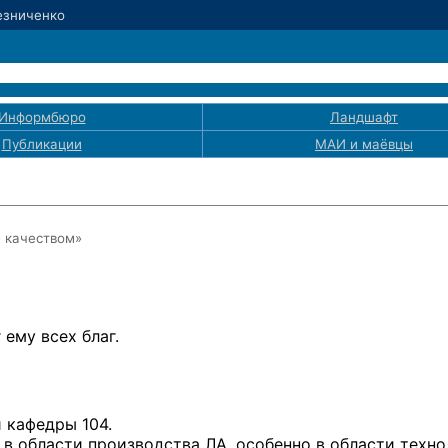
Резниченко
Информбюро
Ландшафт
Публикации
МАИ
и маёвцы
е качеством»
ему всех благ.
 кафедры 104.
в области производства ЛА, особенно в области техно