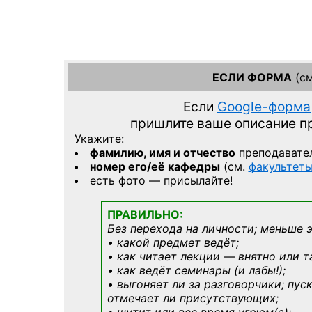
ЕСЛИ ФОРМА
(см
Если
Google-форма
пришлите ваше описание 
Укажите:
фамилию, имя и отчество
преподавате
номер его/её кафедры
(см.
факультет
есть фото — присылайте!
ПРАВИЛЬНО:
Без перехода на личности; меньше 
• какой предмет ведёт;
• как читает лекции — внятно или т
• как ведёт семинары (и лабы!);
• выгоняет ли за разговорчики; пус
отмечает ли присутствующих;