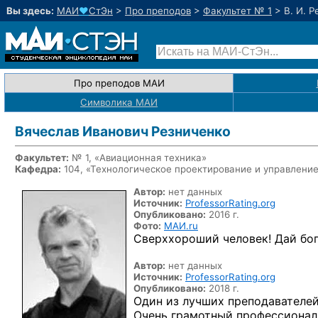
Вы здесь:
МАИ
♥
СтЭн
>
Про преподов
>
Факультет № 1
>
В. И. 
Про преподов МАИ
Символика МАИ
Вячеслав Иванович Резниченко
Факультет:
№ 1, «Авиационная техника»
Кафедра:
104, «Технологическое проектирование и управлени
Автор:
нет данных
Источник:
ProfessorRating.org
Опубликовано:
2016 г.
Фото:
МАИ.ru
Сверххороший человек! Дай бог 
Автор:
нет данных
Источник:
ProfessorRating.org
Опубликовано:
2018 г.
Один из лучших преподавателей
Очень грамотный профессионал 