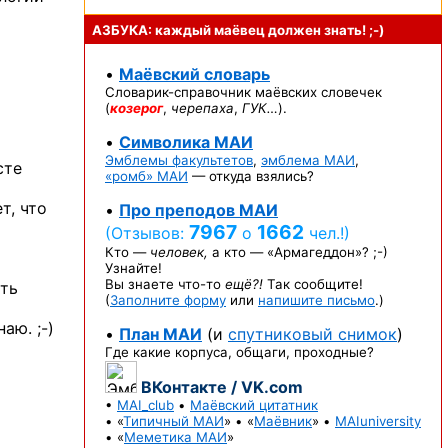
АЗБУКА: каждый маёвец должен
знать! ;-)
•
Маёвский словарь
Словарик-справочник
маёвских словечек
(
козерог
,
черепаха
,
ГУК…
).
•
Символика МАИ
Эмблемы факультетов
,
эмблема МАИ
,
сте
«ромб» МАИ
— откуда взялись?
т, что
•
Про преподов МАИ
7967
1662
(Отзывов:
о
чел.!)
Кто —
человек,
а кто —
«Армагеддон»? ;-)
Узнайте!
Вы знаете
что-то
ещё?!
Так сообщите!
сть
(
Заполните форму
или
напишите письмо
.)
наю. ;-)
•
План МАИ
(и
спутниковый снимок
)
Где какие корпуса, общаги, проходные?
ВКонтакте / VK.com
•
MAI_club
•
Маёвский цитатник
• «
Типичный МАИ
» • «
Маёвник
» •
MAIuniversity
• «
Меметика МАИ
»