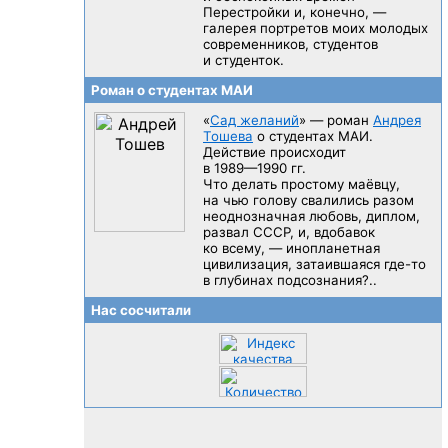
Перестройки и, конечно, —
галерея портретов моих молодых
современников, студентов
и студенток.
Роман о студентах МАИ
«
Сад желаний
» — роман
Андрея
Тошева
о студентах МАИ.
Действие происходит
в 1989—1990 гг.
Что делать простому маёвцу,
на чью голову свалились разом
неоднозначная любовь, диплом,
развал CCCP, и, вдобавок
ко всему, — инопланетная
цивилизация, затаившаяся
где-то
в глубинах подсознания?..
Нас сосчитали