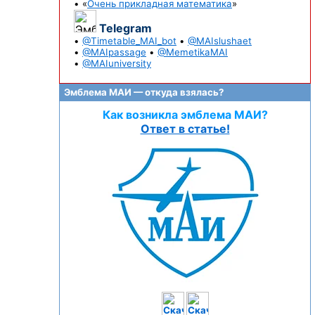
• «
Очень прикладная математика
»
Telegram
•
@Timetable_MAI_bot
•
@MAIslushaet
•
@MAIpassage
•
@MemetikaMAI
•
@MAIuniversity
Эмблема МАИ — откуда взялась?
Как возникла эмблема МАИ?
Ответ в статье!