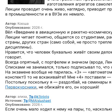
изготовления агрегатов самоле
Лекции проводит очень живо, наглядно, приводит пр
в промышленности и в ВУЗе их немало.
Автор:
Ксюша
Опубликовано:
2026 г.
Вёл «Введение в авиационную и ракетно-космическ
Лекции читает понятно, общается со студентами, р
страны, других стран (само собой, не просто трепл
дисциплины).
Нравится, что человек буквально живёт своим делом! 
говорит.
Всегда опрятный, с портфелем и значком (вроде, Ле
Списками не занимался, только подписывал то, что 
На экзамене вообще не парилась. «3» — «автоматом»,
конспект!) то не вскакивайте!! Мне «4» поставили —
Постольку поскольку я — раздолбай, на семинары я 
Первокурсники
, не обижайте его, он хороший!
Автор:
элиза,
Tg
@k1tnlvtg
Источник:
Tg
@MAIslushaet
Опубликовано:
2026 г.
Если очень мало ходил к нему на пары, то, наскольк