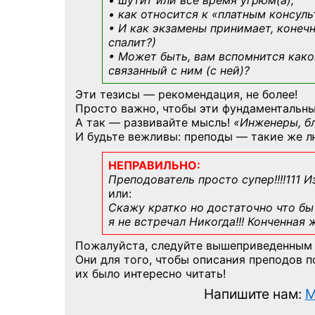
• шутит или все время угрюм(а);
• как относится к «платным консул
• И как экзамены принимает, конечн
спалит?)
• Может быть, вам вспомнится
како
связанный с ним (с ней)?
Эти тезисы — рекомендация, не более!
Просто важно, чтобы эти фундаментальны
А так — развивайте мысль!
«Инженеры, б
И будьте вежливы: преподы — такие же л
НЕПРАВИЛЬНО:
Преподователь просто супер!!!!111 И
или:
Скажу кратко но достаточно что бы 
я не встречал Никогда!!! Конченная
Пожалуйста, следуйте вышеприведенным
Они для того, чтобы описания преподов 
их было интересно читать!
Напишите нам:
M