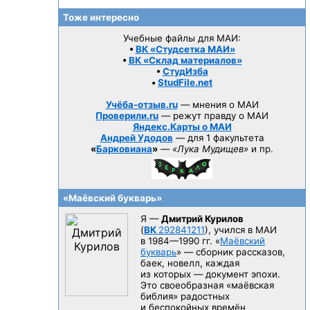
Тоже интересно
Учебные файлы для МАИ:
•
ВК «Студсетка МАИ»
•
ВК «Склад материалов»
•
СтудИзба
•
StudFile.net
Учёба-отзыв.ru
— мнения о МАИ
Проверили.ru
— режут правду о МАИ
Яндекс.Карты о МАИ
Андрей Удодов
— для 1 факультета
«
Барковиана
»
—
«Лука Мудищев»
и пр.
«Маёвский букварь»
Я —
Дмитрий Курилов
(
ВК
292841211
), учился в МАИ
в 1984—1990 гг.
«
Маёвский
букварь
» — сборник рассказов,
баек, новелл, каждая
из которых — документ эпохи.
Это своеобразная «маёвская
библия» радостных
и беспокойных времён