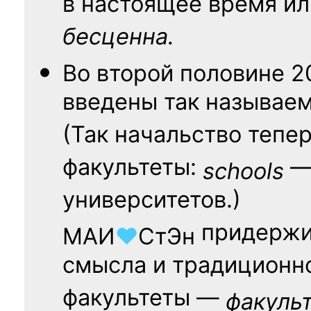
в настоящее время ил
бесценна.
Во второй половине
2
введены так называе
(Так начальство тепе
факультеты:
— 
schools
университетов.)
придержи
МАИ
♥
СтЭн
смысла и традиционн
факультеты —
факуль