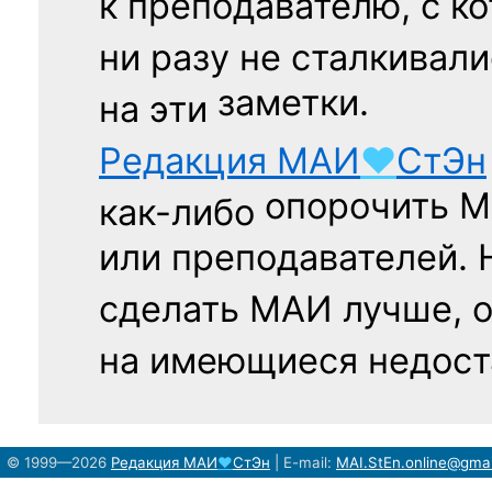
к преподавателю,
с к
ни разу
не сталкивали
заметки.
на эти
Редакция
МАИ
♥
СтЭн
опорочить 
как-либо
или преподавателей. 
сделать МАИ лучше, 
на имеющиеся недост
© 1999—2026
Редакция
МАИ
♥
СтЭн
|
E-mail:
MAI.StEn.online@gma