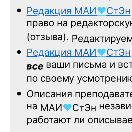
Редакция
МАИ
♥
СтЭн
право на редакторску
(отзыва).
Редактируем
Редакция
МАИ
♥
СтЭн
ваши письма и вст
все
по своему усмотрени
Описания преподават
на
независ
МАИ
♥
СтЭн
работают ли описыва