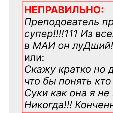
НЕПРАВИЛЬНО:
Преподователь п
супер!!!!111 Из вс
в МАИ он луДший!!
или:
Скажу кратко но 
что бы понять кто
Суки как она я не
Никогда!!! Конче