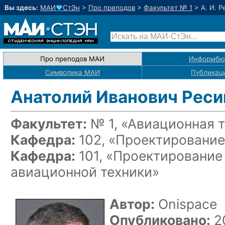
Вы здесь:
МАИ
♥
СтЭн
>
Про преподов
>
Факультет № 1
>
А. И. 
Про преподов МАИ
Информбю
Символика МАИ
Публикац
Анатолий Иванович Реси
Факультет:
№ 1, «Авиационная 
Кафедра:
102, «Проектирование
Кафедра:
101, «Проектирование
авиационной техники»
Автор:
Onispace
Опубликовано:
20