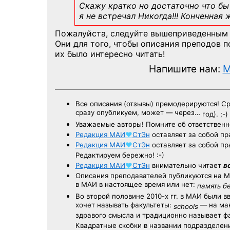
Скажу кратко но достаточно что бы 
я не встречал Никогда!!! Конченная
Пожалуйста, следуйте вышеприведенным
Они для того, чтобы описания преподов 
их было интересно читать!
Напишите нам:
M
Все описания (отзывы) премодерируются! С
сразу опубликуем, может — через…
год). ;-)
Уважаемые авторы! Помните об ответственн
Редакция
МАИ
♥
СтЭн
оставляет за собой пр
Редакция
МАИ
♥
СтЭн
оставляет за собой пр
Редактируем бережно! :-)
Редакция
МАИ
♥
СтЭн
внимательно читает
в
Описания преподавателей публикуются на
М
в МАИ в настоящее время или нет:
память б
Во второй половине
2010-х гг.
в МАИ были в
хочет называть факультеты:
— на ман
schools
здравого смысла и традиционно называет 
Квадратные скобки в названии подразделени