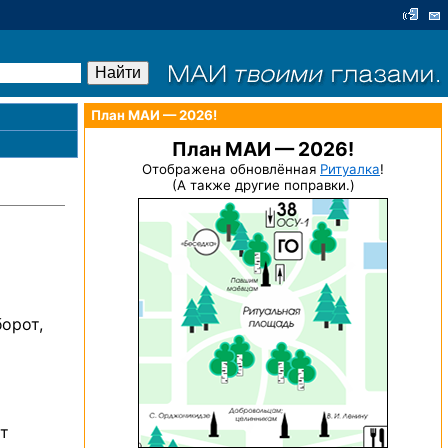
План МАИ — 2026!
План МАИ — 2026!
Отображена обновлённая
Ритуалка
!
(А также другие поправки.)
борот,
ет