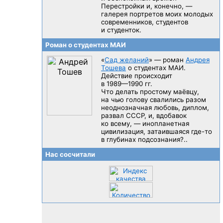
Перестройки и, конечно, —
галерея портретов моих молодых
современников, студентов
и студенток.
Роман о студентах МАИ
«
Сад желаний
» — роман
Андрея
Тошева
о студентах МАИ.
Действие происходит
в 1989—1990 гг.
Что делать простому маёвцу,
на чью голову свалились разом
неоднозначная любовь, диплом,
развал CCCP, и, вдобавок
ко всему, — инопланетная
цивилизация, затаившаяся
где-то
в глубинах подсознания?..
Нас сосчитали