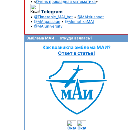
• «
Очень прикладная математика
»
Telegram
•
@Timetable_MAI_bot
•
@MAIslushaet
•
@MAIpassage
•
@MemetikaMAI
•
@MAIuniversity
Эмблема МАИ — откуда взялась?
Как возникла эмблема МАИ?
Ответ в статье!