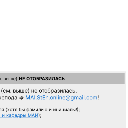
. выше)
НЕ ОТОБРАЗИЛАСЬ
(см. выше)
не отобразилась,
препода
=>
MAI.StEn.online@gmail.com
!
ля
(хотя бы фамилию и инициалы!);
ы и кафедры МАИ
);