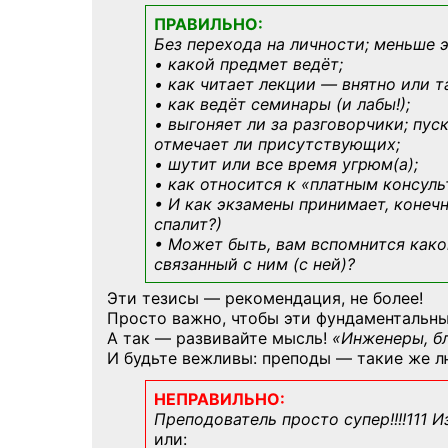
ПРАВИЛЬНО:
Без перехода на личности; меньше 
• какой предмет ведёт;
• как читает лекции — внятно или т
• как ведёт семинары (и лабы!);
• выгоняет ли за разговорчики; пус
отмечает ли присутствующих;
• шутит или все время угрюм(а);
• как относится к «платным консул
• И как экзамены принимает, конечн
спалит?)
• Может быть, вам вспомнится
како
связанный с ним (с ней)?
Эти тезисы — рекомендация, не более!
Просто важно, чтобы эти фундаментальны
А так — развивайте мысль!
«Инженеры, б
И будьте вежливы: преподы — такие же л
НЕПРАВИЛЬНО:
Преподователь просто супер!!!!111 И
или: