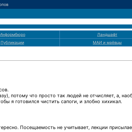
Попов
Информбюро
Ландшафт
Публикации
МАИ
и маёвцы
сов.
зу), потому что просто так людей не отчисляет, а, нао
обы я готовился чистить сапоги, и злобно хихикал.
тересно. Посещаемость не учитывает, лекции присыла