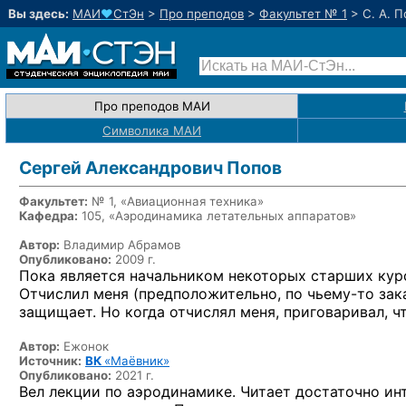
Вы здесь:
МАИ
♥
СтЭн
>
Про преподов
>
Факультет № 1
>
С. А. 
Про преподов МАИ
Символика МАИ
Сергей Александрович Попов
Факультет:
№ 1, «Авиационная техника»
Кафедра:
105, «Аэродинамика летательных аппаратов»
Автор:
Владимир Абрамов
Опубликовано:
2009 г.
Пока является начальником некоторых старших кур
Отчислил меня (предположительно,
по чьему-то
зака
защищает. Но когда отчислял меня, приговаривал, чт
Автор:
Ежонок
Источник:
ВК
«Маёвник»
Опубликовано:
2021 г.
Вел лекции по аэродинамике. Читает достаточно ин