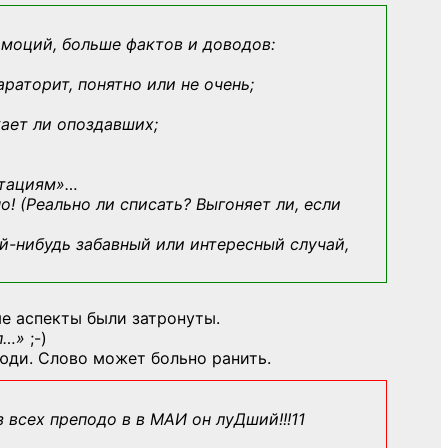
эмоций, больше фактов и доводов:
араторит, понятно или не очень;
кает ли опоздавших;
ьтациям»
…
о! (Реально ли списать? Выгоняет ли, если
й-нибудь
забавный или интересный случай,
е аспекты были затронуты.
л…»
;-)
юди. Слово может больно ранить.
з всех преподо в в МАИ он луДший!!!11