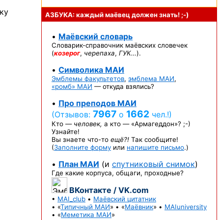
ку
АЗБУКА: каждый маёвец должен
знать! ;-)
•
Маёвский словарь
Словарик-справочник
маёвских словечек
(
козерог
,
черепаха
,
ГУК…
).
•
Символика МАИ
Эмблемы факультетов
,
эмблема МАИ
,
«ромб» МАИ
— откуда взялись?
•
Про преподов МАИ
7967
1662
(Отзывов:
о
чел.!)
Кто —
человек,
а кто —
«Армагеддон»? ;-)
Узнайте!
Вы знаете
что-то
ещё?!
Так сообщите!
(
Заполните форму
или
напишите письмо
.)
•
План МАИ
(и
спутниковый снимок
)
Где какие корпуса, общаги, проходные?
ВКонтакте / VK.com
•
MAI_club
•
Маёвский цитатник
• «
Типичный МАИ
» • «
Маёвник
» •
MAIuniversity
• «
Меметика МАИ
»