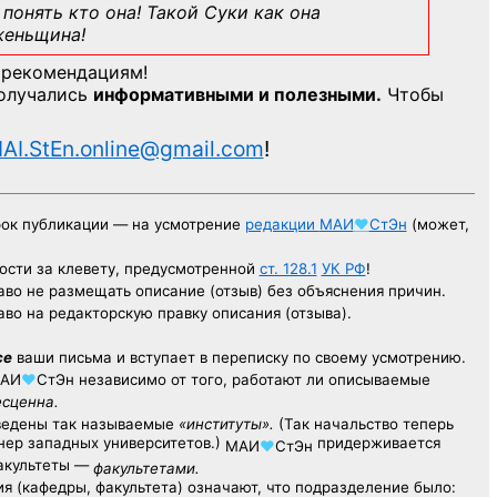
понять кто она! Такой Суки как она
женьщина!
 рекомендациям!
получались
информативными и полезными.
Чтобы
AI.StEn.online@gmail.com
!
рок публикации — на усмотрение
редакции
МАИ
♥
СтЭн
(может,
ости за клевету, предусмотренной
ст. 128.1
УК РФ
!
аво не размещать описание (отзыв) без объяснения причин.
аво на редакторскую правку описания (отзыва).
се
ваши письма и вступает в переписку по своему усмотрению.
АИ
♥
СтЭн
независимо от того, работают ли описываемые
есценна.
ведены так называемые
«институты».
(Так начальство теперь
ер западных университетов.)
придерживается
МАИ
♥
СтЭн
факультеты —
факультетами.
я (кафедры, факультета) означают, что подразделение было: