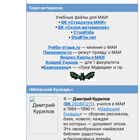
Тоже интересно
Учебные файлы для МАИ:
•
ВК «Студсетка МАИ»
•
ВК «Склад материалов»
•
СтудИзба
•
StudFile.net
Учёба-отзыв.ru
— мнения о МАИ
Проверили.ru
— режут правду о МАИ
Яндекс.Карты о МАИ
Андрей Удодов
— для 1 факультета
«
Барковиана
»
—
«Лука Мудищев»
и пр.
«Маёвский букварь»
Я —
Дмитрий Курилов
(
ВК
292841211
), учился в МАИ
в 1984—1990 гг.
«
Маёвский
букварь
» — сборник рассказов,
баек, новелл, каждая
из которых — документ эпохи.
Это своеобразная «маёвская
библия» радостных
и беспокойных времён