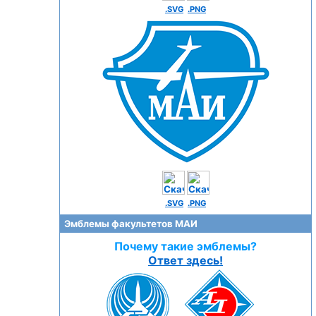
.SVG
.PNG
.SVG
.PNG
Эмблемы факультетов МАИ
Почему такие эмблемы?
Ответ здесь!