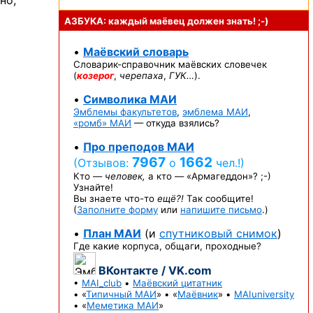
но,
АЗБУКА: каждый маёвец должен
знать! ;-)
•
Маёвский словарь
Словарик-справочник
маёвских словечек
(
козерог
,
черепаха
,
ГУК…
).
•
Символика МАИ
Эмблемы факультетов
,
эмблема МАИ
,
«ромб» МАИ
— откуда взялись?
•
Про преподов МАИ
7967
1662
(Отзывов:
о
чел.!)
Кто —
человек,
а кто —
«Армагеддон»? ;-)
Узнайте!
Вы знаете
что-то
ещё?!
Так сообщите!
(
Заполните форму
или
напишите письмо
.)
•
План МАИ
(и
спутниковый снимок
)
Где какие корпуса, общаги, проходные?
ВКонтакте / VK.com
•
MAI_club
•
Маёвский цитатник
• «
Типичный МАИ
» • «
Маёвник
» •
MAIuniversity
• «
Меметика МАИ
»