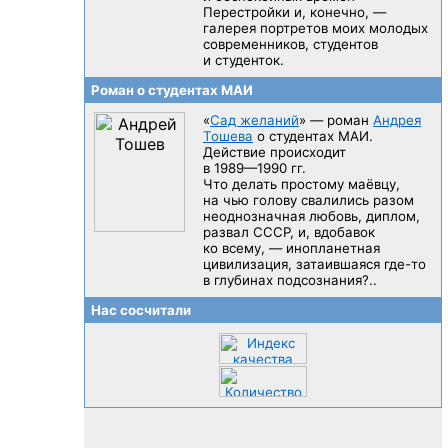
Перестройки и, конечно, —
галерея портретов моих молодых
современников, студентов
и студенток.
Роман о студентах МАИ
«
Сад желаний
» — роман
Андрея
Тошева
о студентах МАИ.
Действие происходит
в 1989—1990 гг.
Что делать простому маёвцу,
на чью голову свалились разом
неоднозначная любовь, диплом,
развал CCCP, и, вдобавок
ко всему, — инопланетная
цивилизация, затаившаяся
где-то
в глубинах подсознания?..
Нас сосчитали