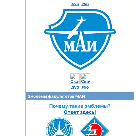
.SVG
.PNG
.SVG
.PNG
Эмблемы факультетов МАИ
Почему такие эмблемы?
Ответ здесь!