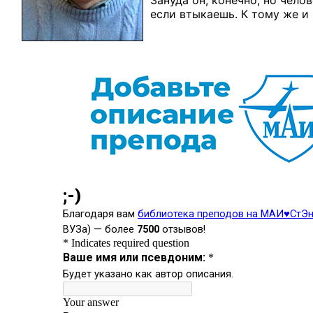
Зануда он, конечно, но чело
если втыкаешь. К тому же и