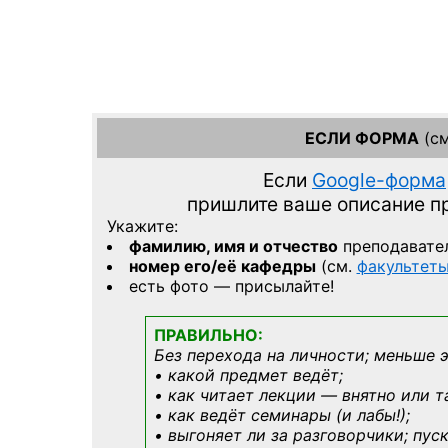
ЕСЛИ ФОРМА
(см
Если
Google-форма
пришлите ваше описание 
Укажите:
фамилию, имя и отчество
преподавате
номер его/её кафедры
(см.
факультет
есть фото — присылайте!
ПРАВИЛЬНО:
Без перехода на личности; меньше 
• какой предмет ведёт;
• как читает лекции — внятно или т
• как ведёт семинары (и лабы!);
• выгоняет ли за разговорчики; пус