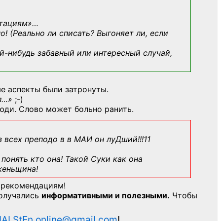
ьтациям»
…
о! (Реально ли списать? Выгоняет ли, если
й-нибудь
забавный или интересный случай,
е аспекты были затронуты.
л…»
;-)
юди. Слово может больно ранить.
з всех преподо в в МАИ он луДший!!!11
понять кто она! Такой Суки как она
женьщина!
 рекомендациям!
получались
информативными и полезными.
Чтобы
AI.StEn.online@gmail.com
!