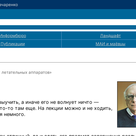
Овчаренко
Информбюро
Ландшафт
Публикации
МАИ
и маёвцы
 летательных аппаратов»
ыучить, а иначе его не волнует ничто —
то-то
там еще. На лекции можно и не ходить,
я немного.