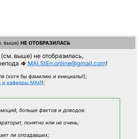
. выше)
НЕ ОТОБРАЗИЛАСЬ
(см. выше)
не отобразилась,
препода
=>
MAI.StEn.online@gmail.com
!
ля
(хотя бы фамилию и инициалы!);
ы и кафедры МАИ
);
эмоций, больше фактов и доводов:
араторит, понятно или не очень;
кает ли опоздавших;