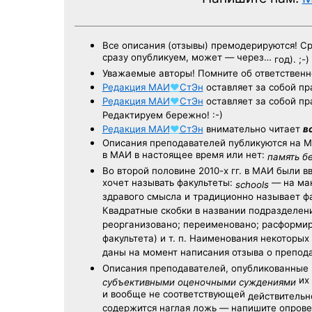
Все описания (отзывы) премодерируются! С
сразу опубликуем, может — через…
год). ;-)
Уважаемые авторы! Помните об ответственн
Редакция
МАИ
♥
СтЭн
оставляет за собой пр
Редакция
МАИ
♥
СтЭн
оставляет за собой пр
Редактируем бережно! :-)
Редакция
МАИ
♥
СтЭн
внимательно читает
в
Описания преподавателей публикуются на
М
в МАИ в настоящее время или нет:
память б
Во второй половине
2010-х гг.
в МАИ были в
хочет называть факультеты:
— на ман
schools
здравого смысла и традиционно называет 
Квадратные скобки в названии подразделени
реорганизовано; переименовано; расформир
факультета) и т. п. Наименования некоторы
даны на момент написания отзыва о препод
Описания преподавателей, опубликованные
их 
субъективными оценочными суждениями
и вообще не соответствующей
действительно
содержится наглая ложь — напишите опрове