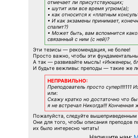
отмечает ли присутствующих;
• шутит или все время угрюм(а);
• как относится к «платным консул
• И как экзамены принимает, конечн
спалит?)
• Может быть, вам вспомнится
како
связанный с ним (с ней)?
Эти тезисы — рекомендация, не более!
Просто важно, чтобы эти фундаментальны
А так — развивайте мысль!
«Инженеры, б
И будьте вежливы: преподы — такие же л
НЕПРАВИЛЬНО:
Преподователь просто супер!!!!111 И
или:
Скажу кратко но достаточно что бы 
я не встречал Никогда!!! Конченная
Пожалуйста, следуйте вышеприведенным
Они для того, чтобы описания преподов 
их было интересно читать!
Напишите нам:
M