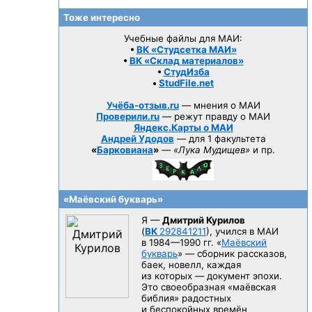
Тоже интересно
Учебные файлы для МАИ:
•
ВК «Студсетка МАИ»
•
ВК «Склад материалов»
•
СтудИзба
•
StudFile.net
Учёба-отзыв.ru
— мнения о МАИ
Проверили.ru
— режут правду о МАИ
Яндекс.Карты о МАИ
Андрей Удодов
— для 1 факультета
«
Барковиана
»
—
«Лука Мудищев»
и пр.
«Маёвский букварь»
Я —
Дмитрий Курилов
(
ВК
292841211
), учился в МАИ
в 1984—1990 гг.
«
Маёвский
букварь
» — сборник рассказов,
баек, новелл, каждая
из которых — документ эпохи.
Это своеобразная «маёвская
библия» радостных
и беспокойных времён