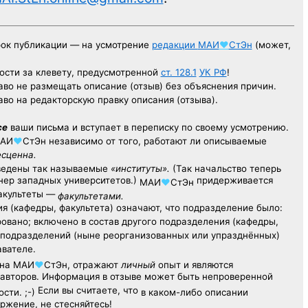
рок публикации — на усмотрение
редакции
МАИ
♥
СтЭн
(может,
ости за клевету, предусмотренной
ст. 128.1
УК РФ
!
аво не размещать описание (отзыв) без объяснения причин.
аво на редакторскую правку описания (отзыва).
се
ваши письма и вступает в переписку по своему усмотрению.
АИ
♥
СтЭн
независимо от того, работают ли описываемые
есценна.
ведены так называемые
«институты».
(Так начальство теперь
ер западных университетов.)
придерживается
МАИ
♥
СтЭн
факультеты —
факультетами.
я (кафедры, факультета) означают, что подразделение было:
овано; включено в состав другого подразделения (кафедры,
х подразделений (ныне реорганизованных или упразднённых)
авателе.
на
МАИ
♥
СтЭн
, отражают
личный
опыт
и являются
авторов. Информация в отзыве может быть непроверенной
Если вы считаете, что
сти. ;-)
в каком-либо описании
ржение, не стесняйтесь!