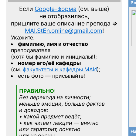
Ро
Если
Google-форма
(см. выше)
не отобразилась,
пришлите ваше описание препода
=>
MAI.StEn.online@gmail.com
!
Укажите:
фамилию, имя и отчество
преподавателя
(хотя бы фамилию и инициалы!);
номер его/её кафедры
(см.
факультеты и кафедры МАИ
);
есть фото — присылайте!
ПРАВИЛЬНО:
Без перехода на личности;
меньше эмоций, больше фактов
и доводов:
• какой предмет ведёт;
• как читает лекции — внятно
или тараторит, понятно
На
или не очень;