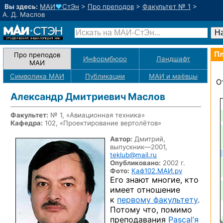
Вы здесь:
МАИ
♥
СтЭн
>
Про преподов
>
Факультет № 1
>
А. Д. Маслов
Пл
Про преподов
Информбюро
Ландшафт
МАИ
Символика МАИ
Публикации
МАИ
и маёвцы
О
Александр Дмитриевич Маслов
Факультет:
№ 1, «Авиационная техника»
Кафедра:
102, «Проектирование вертолётов»
Автор:
Дмитрий,
выпускник—2001,
teklub@mail.ru
Опубликовано:
2002 г.
Фото:
Каф102.МАИ.ру
Его знают многие, кто
имеет отношение
к
первому факультету
.
Потому что, помимо
преподавания
Pascal’я