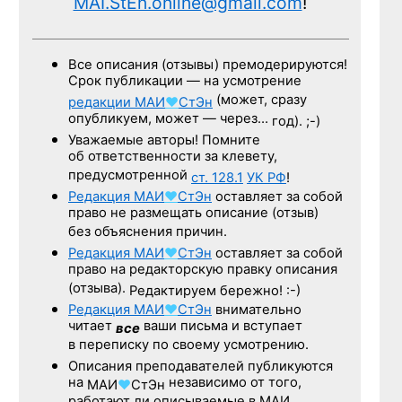
MAI.StEn.online@gmail.com
!
Все описания (отзывы) премодерируются!
Срок публикации — на усмотрение
(может, сразу
редакции
МАИ
♥
СтЭн
опубликуем, может — через…
год). ;-)
Уважаемые авторы! Помните
об ответственности за клевету,
предусмотренной
ст. 128.1
УК РФ
!
Редакция
МАИ
♥
СтЭн
оставляет за собой
право не размещать описание (отзыв)
без объяснения причин.
Редакция
МАИ
♥
СтЭн
оставляет за собой
право на редакторскую правку описания
(отзыва).
Редактируем бережно! :-)
Редакция
МАИ
♥
СтЭн
внимательно
читает
ваши письма и вступает
все
в переписку по своему усмотрению.
Описания преподавателей публикуются
на
независимо от того,
МАИ
♥
СтЭн