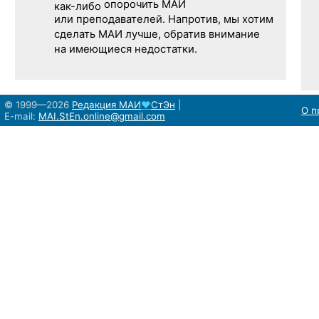
опорочить МАИ
как-либо
или преподавателей. Напротив, мы хотим
сделать МАИ лучше, обратив внимание
на имеющиеся недостатки.
© 1999—2026
Редакция
МАИ
♥
СтЭн
|
О п
E-mail:
MAI.StEn.online@gmail.com