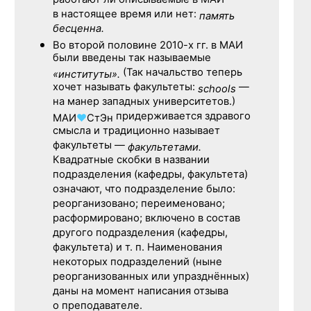
работают ли описываемые в МАИ
в настоящее время или нет:
память
бесценна.
Во второй половине
2010-х гг.
в МАИ
были введены так называемые
(Так начальство теперь
«институты».
хочет называть факультеты:
—
schools
на манер западных университетов.)
придерживается здравого
МАИ
♥
СтЭн
смысла и традиционно называет
факультеты —
факультетами.
Квадратные скобки в названии
подразделения (кафедры, факультета)
означают, что подразделение было:
реорганизовано; переименовано;
расформировано; включено в состав
другого подразделения (кафедры,
факультета) и т. п. Наименования
некоторых подразделений (ныне
реорганизованных или упразднённых)
даны на момент написания отзыва
о преподавателе.