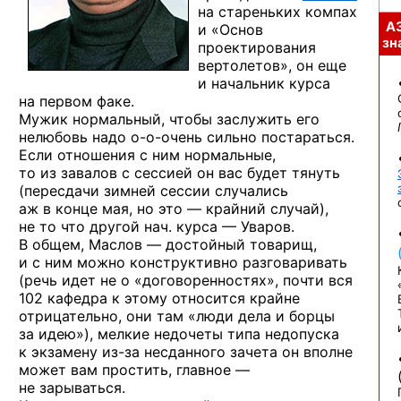
на стареньких
компах
А
и «Основ
зна
проектирования
вертолетов», он еще
и начальник
курса
на первом факе.
Мужик нормальный, чтобы заслужить его
нелюбовь надо
о-о-очень
сильно постараться.
Если отношения
с ним
нормальные,
то из завалов
с сессией
он вас будет тянуть
(пересдачи зимней сессии случались
аж в конце
мая,
но это —
крайний случай),
не то что
другой
нач. курса —
Уваров.
В общем,
Маслов —
достойный товарищ,
и с ним
можно конструктивно разговаривать
(речь идет
не о «договоренностях»,
почти вся
102 кафедра
к этому
относится крайне
отрицательно, они там «люди дела
и борцы
за идею»),
мелкие недочеты типа недопуска
к экзамену
из-за
несданного зачета он вполне
может вам простить,
главное —
не зарываться.