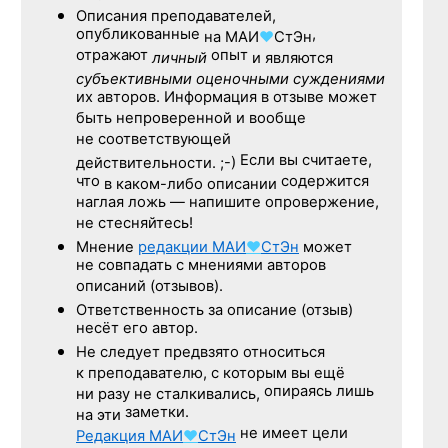
Описания преподавателей,
опубликованные
,
на
МАИ
♥
СтЭн
отражают
опыт
личный
и являются
субъективными оценочными суждениями
их авторов. Информация в отзыве может
быть непроверенной и вообще
не соответствующей
Если вы считаете,
действительности. ;-)
что
содержится
в каком-либо описании
наглая ложь — напишите опровержение,
не стесняйтесь!
Мнение
редакции
МАИ
♥
СтЭн
может
не совпадать с мнениями авторов
описаний (отзывов).
Ответственность
за описание
(отзыв)
несёт его автор.
Не следует
предвзято относиться
к преподавателю,
с которым
вы ещё
опираясь лишь
ни разу
не сталкивались,
заметки.
на эти
не имеет цели
Редакция
МАИ
♥
СтЭн