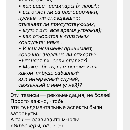
• как ведёт семинары (и лабы!);
• выгоняет ли за разговорчики;
пускает ли опоздавших;
отмечает ли присутствующих;
• шутит или все время угрюм(а);
• как относится к «платным
консультациям»
…
• И как экзамены принимает,
конечно! (Реально ли списать?
Выгоняет ли, если спалит?)
• Может быть, вам вспомнится
какой-нибудь
забавный
или интересный случай,
связанный с ним (с ней)?
Эти тезисы — рекомендация, не более!
Просто важно, чтобы
эти фундаментальные аспекты были
затронуты.
А так — развивайте мысль!
«Инженеры, бл…»
;-)