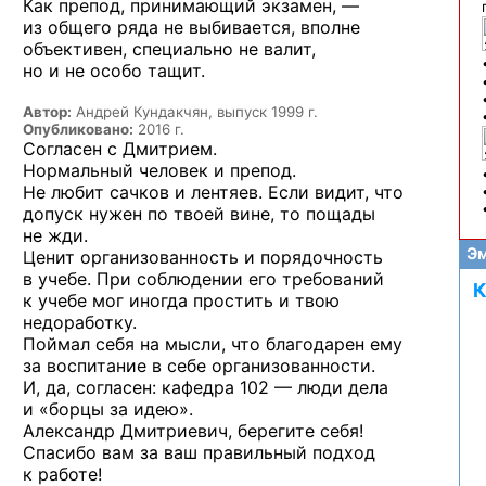
Как препод, принимающий
экзамен, —
из общего
ряда
не выбивается,
вполне
объективен, специально
не валит,
но и не особо
тащит.
Автор:
Андрей Кундакчян, выпуск 1999 г.
Опубликовано:
2016 г.
Согласен с Дмитрием.
Нормальный человек и препод.
Не любит сачков и лентяев. Если видит, что
допуск нужен по твоей вине, то пощады
не жди.
Эм
Ценит организованность и порядочность
в учебе. При соблюдении его требований
К
к учебе мог иногда простить и твою
недоработку.
Поймал себя на мысли, что благодарен ему
за воспитание в себе организованности.
И, да, согласен: кафедра 102 — люди дела
и «борцы за идею».
Александр Дмитриевич, берегите себя!
Спасибо вам за ваш правильный подход
к работе!