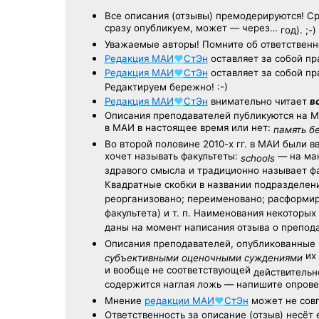
Все описания (отзывы) премодерируются! С
сразу опубликуем, может — через…
год). ;-)
Уважаемые авторы! Помните об ответственн
Редакция
МАИ
♥
СтЭн
оставляет за собой пр
Редакция
МАИ
♥
СтЭн
оставляет за собой пр
Редактируем бережно! :-)
Редакция
МАИ
♥
СтЭн
внимательно читает
в
Описания преподавателей публикуются на
М
в МАИ в настоящее время или нет:
память б
Во второй половине
2010-х гг.
в МАИ были в
хочет называть факультеты:
— на ман
schools
здравого смысла и традиционно называет 
Квадратные скобки в названии подразделени
реорганизовано; переименовано; расформир
факультета) и т. п. Наименования некоторы
даны на момент написания отзыва о препод
Описания преподавателей, опубликованные
их 
субъективными оценочными суждениями
и вообще не соответствующей
действительно
содержится наглая ложь — напишите опрове
Мнение
редакции
МАИ
♥
СтЭн
может не совп
Ответственность
за описание
(отзыв) несёт 