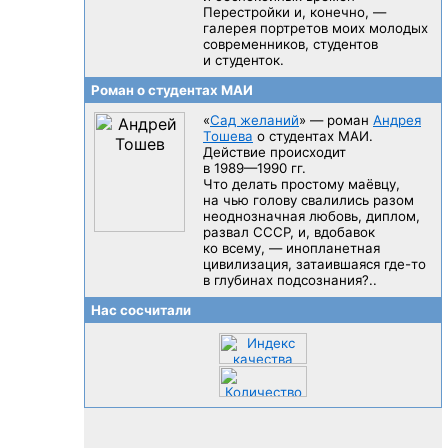
Перестройки и, конечно, —
галерея портретов моих молодых
современников, студентов
и студенток.
Роман о студентах МАИ
«
Сад желаний
» — роман
Андрея
Тошева
о студентах МАИ.
Действие происходит
в 1989—1990 гг.
Что делать простому маёвцу,
на чью голову свалились разом
неоднозначная любовь, диплом,
развал CCCP, и, вдобавок
ко всему, — инопланетная
цивилизация, затаившаяся
где-то
в глубинах подсознания?..
Нас сосчитали