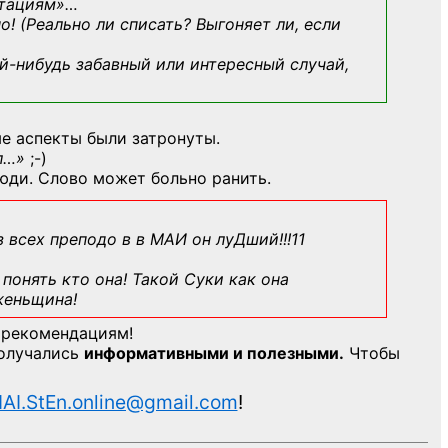
ьтациям»
…
о! (Реально ли списать? Выгоняет ли, если
й-нибудь
забавный или интересный случай,
е аспекты были затронуты.
л…»
;-)
юди. Слово может больно ранить.
з всех преподо в в МАИ он луДший!!!11
понять кто она! Такой Суки как она
женьщина!
 рекомендациям!
получались
информативными и полезными.
Чтобы
AI.StEn.online@gmail.com
!