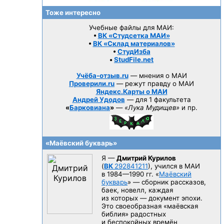
Тоже интересно
Учебные файлы для МАИ:
•
ВК «Студсетка МАИ»
•
ВК «Склад материалов»
•
СтудИзба
•
StudFile.net
Учёба-отзыв.ru
— мнения о МАИ
Проверили.ru
— режут правду о МАИ
Яндекс.Карты о МАИ
Андрей Удодов
— для 1 факультета
«
Барковиана
»
—
«Лука Мудищев»
и пр.
«Маёвский букварь»
Я —
Дмитрий Курилов
(
ВК
292841211
), учился в МАИ
в 1984—1990 гг.
«
Маёвский
букварь
» — сборник рассказов,
баек, новелл, каждая
из которых — документ эпохи.
Это своеобразная «маёвская
библия» радостных
и беспокойных времён