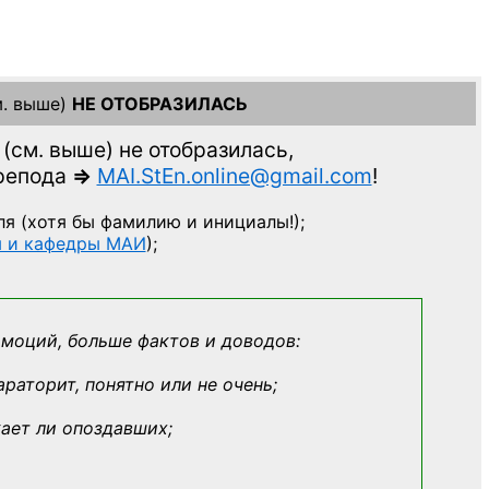
. выше)
НЕ ОТОБРАЗИЛАСЬ
(см. выше)
не отобразилась,
препода
=>
MAI.StEn.online@gmail.com
!
ля
(хотя бы фамилию и инициалы!);
ы и кафедры МАИ
);
эмоций, больше фактов и доводов:
араторит, понятно или не очень;
кает ли опоздавших;