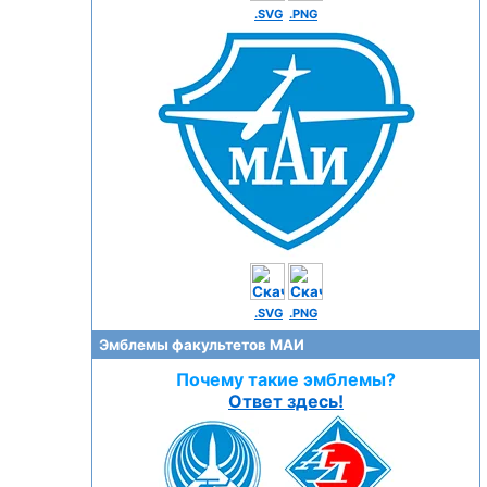
.SVG
.PNG
.SVG
.PNG
Эмблемы факультетов МАИ
Почему такие эмблемы?
Ответ здесь!