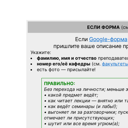
ЕСЛИ ФОРМА
(см
Если
Google-форма
пришлите ваше описание 
Укажите:
фамилию, имя и отчество
преподавате
номер его/её кафедры
(см.
факультет
есть фото — присылайте!
ПРАВИЛЬНО:
Без перехода на личности; меньше 
• какой предмет ведёт;
• как читает лекции — внятно или т
• как ведёт семинары (и лабы!);
• выгоняет ли за разговорчики; пус
отмечает ли присутствующих;
• шутит или все время угрюм(а);