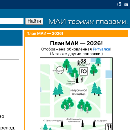
План МАИ — 2026!
План МАИ — 2026!
Отображена обновлённая
Ритуалка
!
(А также другие поправки.)
во
препод,