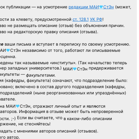
рок публикации — на усмотрение
редакции
МАИ
♥
СтЭн
(может,
ости за клевету, предусмотренной
ст. 128.1
УК РФ
!
аво не размещать описание (отзыв) без объяснения причин.
аво на редакторскую правку описания (отзыва).
се
ваши письма и вступает в переписку по своему усмотрению.
АИ
♥
СтЭн
независимо от того, работают ли описываемые
есценна.
ведены так называемые
«институты».
(Так начальство теперь
ер западных университетов.)
придерживается
МАИ
♥
СтЭн
факультеты —
факультетами.
я (кафедры, факультета) означают, что подразделение было:
овано; включено в состав другого подразделения (кафедры,
х подразделений (ныне реорганизованных или упразднённых)
авателе.
на
МАИ
♥
СтЭн
, отражают
личный
опыт
и являются
авторов. Информация в отзыве может быть непроверенной
Если вы считаете, что
сти. ;-)
в каком-либо описании
ржение, не стесняйтесь!
адать с мнениями авторов описаний (отзывов).
его автор.