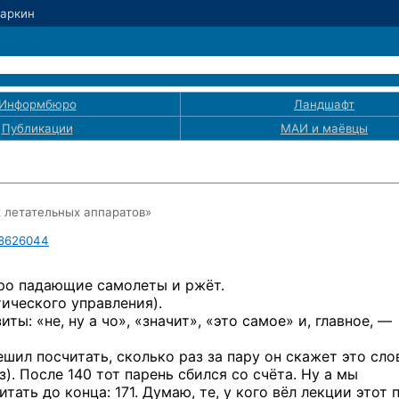
Маркин
Информбюро
Ландшафт
Публикации
МАИ
и маёвцы
 летательных аппаратов»
8626044
про падающие самолеты и ржёт.
тического управления).
зиты:
«не, ну а чо», «значит», «это самое» и, главное, —
шил посчитать, сколько раз за пару он скажет это сло
з). После 140 тот парень сбился со счёта. Ну а мы
тать до конца: 171. Думаю, те, у кого вёл лекции этот 