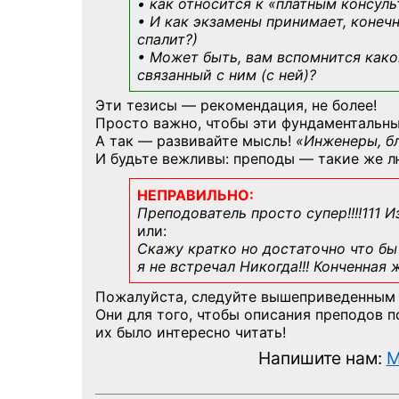
• как относится к «платным консул
• И как экзамены принимает, конечн
спалит?)
• Может быть, вам вспомнится
како
связанный с ним (с ней)?
Эти тезисы — рекомендация, не более!
Просто важно, чтобы эти фундаментальны
А так — развивайте мысль!
«Инженеры, б
И будьте вежливы: преподы — такие же л
НЕПРАВИЛЬНО:
Преподователь просто супер!!!!111 И
или:
Скажу кратко но достаточно что бы 
я не встречал Никогда!!! Конченная
Пожалуйста, следуйте вышеприведенным
Они для того, чтобы описания преподов 
их было интересно читать!
Напишите нам:
M