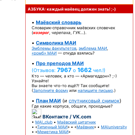
АЗБУКА: каждый маёвец должен
знать! ;-)
•
Маёвский словарь
Словарик-справочник
маёвских словечек
(
козерог
,
черепаха
,
ГУК…
).
•
Символика МАИ
Эмблемы факультетов
,
эмблема МАИ
,
«ромб» МАИ
— откуда взялись?
•
Про преподов МАИ
7967
1662
(Отзывов:
о
чел.!)
Кто —
человек,
а кто —
«Армагеддон»? ;-)
Узнайте!
Вы знаете
что-то
ещё?!
Так сообщите!
(
Заполните форму
или
напишите письмо
.)
•
План МАИ
(и
спутниковый снимок
)
Где какие корпуса, общаги, проходные?
ВКонтакте / VK.com
•
MAI_club
•
Маёвский цитатник
• «
Типичный МАИ
» • «
Маёвник
» •
MAIuniversity
• «
Меметика МАИ
»