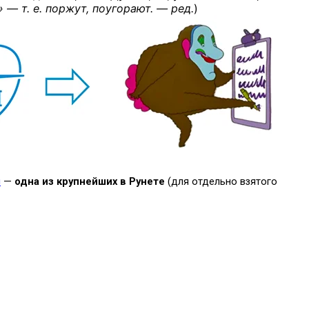
 — т. е. поржут, поугорают. — ред.
)