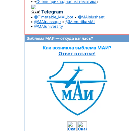
• «
Очень прикладная математика
»
Telegram
•
@Timetable_MAI_bot
•
@MAIslushaet
•
@MAIpassage
•
@MemetikaMAI
•
@MAIuniversity
Эмблема МАИ — откуда взялась?
Как возникла эмблема МАИ?
Ответ в статье!