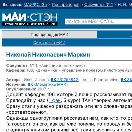
Вы здесь:
МАИ
♥
СтЭн
>
Про преподов
>
Факультет № 1
>
Н. Н. 
Про преподов МАИ
Символика МАИ
Николай Николаевич Маркин
Факультет:
№ 1, «Авиационная техника»
Кафедра:
106, «Динамика и управление полётом пилотируемых
Авторы:
Илья Иванов,
ВК
261295842
;
Louisa Phantomhive,
ВК
31
Источник:
ВК
«Меметика МАИ»
Опубликовано:
2017 г.
Доцент кафедры 106, который вечно рассказывает 
Преподаёт у нас (
1 фак
, 5 курс) ТАУ (теорию автома
Сразу стали ужасно раздражать эти его
слова-пара
«соответсвенно».
Однажды одногруппник рассказал нам, как
кто-то
ре
(а говорит он его, как вы уже поняли, по поводу и бе
с одногруппником решили
всё-таки
выяснить и сосчи