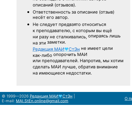
описаний (отзывов).
Ответственность
за описание
(отзыв)
несёт его автор.
Не следует
предвзято относиться
к преподавателю,
с которым
вы ещё
опираясь лишь
ни разу
не сталкивались,
заметки.
на эти
не имеет цели
Редакция
МАИ
♥
СтЭн
опорочить МАИ
как-либо
или преподавателей. Напротив, мы хотим
сделать МАИ лучше, обратив внимание
на имеющиеся недостатки.
© 1999—2026
Редакция
МАИ
♥
СтЭн
|
О п
E-mail:
MAI.StEn.online@gmail.com