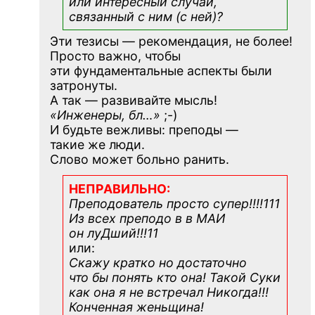
или интересный случай,
связанный с ним (с ней)?
Эти тезисы — рекомендация, не более!
Просто важно, чтобы
эти фундаментальные аспекты были
затронуты.
А так — развивайте мысль!
«Инженеры, бл…»
;-)
И будьте вежливы: преподы —
такие же люди.
Слово может больно ранить.
НЕПРАВИЛЬНО:
Преподователь просто супер!!!!111
Из всех преподо в в МАИ
он луДший!!!11
или:
Скажу кратко но достаточно
что бы понять кто она! Такой Суки
как она я не встречал Никогда!!!
Конченная
женьщина!