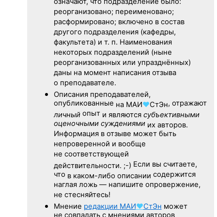
означают, что подразделение было:
реорганизовано; переименовано;
расформировано; включено в состав
другого подразделения (кафедры,
факультета) и т. п. Наименования
некоторых подразделений (ныне
реорганизованных или упразднённых)
даны на момент написания отзыва
о преподавателе.
Описания преподавателей,
опубликованные
, отражают
на
МАИ
♥
СтЭн
опыт
личный
и являются
субъективными
оценочными суждениями
их авторов.
Информация в отзыве может быть
непроверенной и вообще
не соответствующей
Если вы считаете,
действительности. ;-)
что
содержится
в каком-либо описании
наглая ложь — напишите опровержение,
не стесняйтесь!
Мнение
редакции
МАИ
♥
СтЭн
может
не совпадать с мнениями авторов