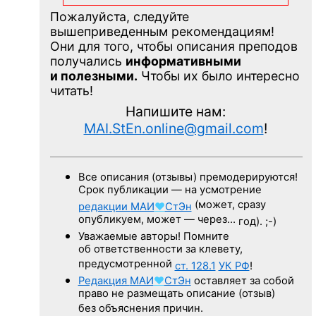
Пожалуйста, следуйте
вышеприведенным рекомендациям!
Они для того, чтобы описания преподов
получались
информативными
и полезными.
Чтобы их было интересно
читать!
Напишите нам:
MAI.StEn.online@gmail.com
!
Все описания (отзывы) премодерируются!
Срок публикации — на усмотрение
(может, сразу
редакции
МАИ
♥
СтЭн
опубликуем, может — через…
год). ;-)
Уважаемые авторы! Помните
об ответственности за клевету,
предусмотренной
ст. 128.1
УК РФ
!
Редакция
МАИ
♥
СтЭн
оставляет за собой
право не размещать описание (отзыв)
без объяснения причин.