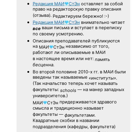
Редакция
МАИ
♥
СтЭн
оставляет за собой
право на редакторскую правку описания
(отзыва).
Редактируем бережно! :-)
Редакция
МАИ
♥
СтЭн
внимательно читает
ваши письма и вступает в переписку
все
по своему усмотрению.
Описания преподавателей публикуются
на
независимо от того,
МАИ
♥
СтЭн
работают ли описываемые в МАИ
в настоящее время или нет:
память
бесценна.
Во второй половине
2010-х гг.
в МАИ были
введены так называемые
«институты».
(Так начальство теперь хочет называть
факультеты:
— на манер западных
schools
университетов.)
придерживается здравого
МАИ
♥
СтЭн
смысла и традиционно называет
факультеты —
факультетами.
Квадратные скобки в названии
подразделения (кафедры, факультета)