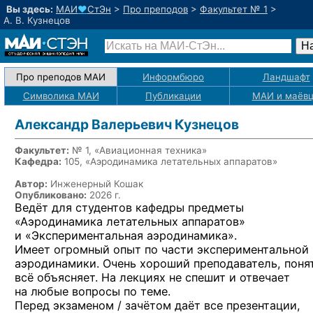
Вы здесь:
МАИ
♥
СтЭн
>
Про преподов
>
Факультет № 1
>
А. В. Кузнецов
Про преподов МАИ
Информбюро
Ландшафт
Символика МАИ
Публикации
МАИ
и маёв
Александр Валерьевич Кузнецов
Факультет:
№ 1, «Авиационная техника»
Кафедра:
105, «Аэродинамика летательных аппаратов»
Автор:
Инженерный Кошак
Опубликовано:
2026 г.
Ведёт для студентов кафедры предметы
«Аэродинамика летательных аппаратов»
и «Экспериментальная аэродинамика».
Имеет огромный опыт по части экспериментальной
аэродинамики. Очень хороший преподаватель, поня
всё объясняет. На лекциях не спешит и отвечает
на любые вопросы по теме.
Перед экзаменом / зачётом даёт все презентации,