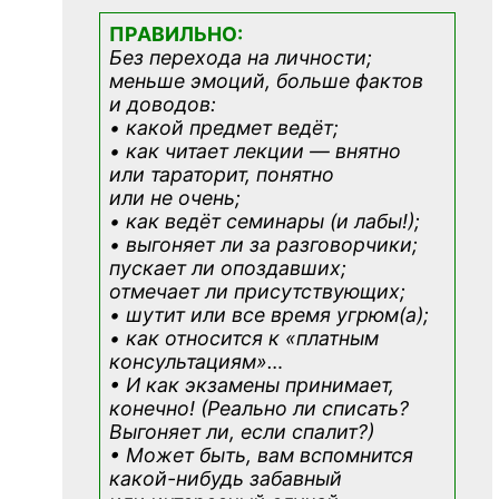
ПРАВИЛЬНО:
Без перехода на личности;
меньше эмоций, больше фактов
и доводов:
• какой предмет ведёт;
• как читает лекции — внятно
или тараторит, понятно
или не очень;
• как ведёт семинары (и лабы!);
• выгоняет ли за разговорчики;
пускает ли опоздавших;
отмечает ли присутствующих;
• шутит или все время угрюм(а);
• как относится к «платным
консультациям»
…
• И как экзамены принимает,
конечно! (Реально ли списать?
Выгоняет ли, если спалит?)
• Может быть, вам вспомнится
какой-нибудь
забавный