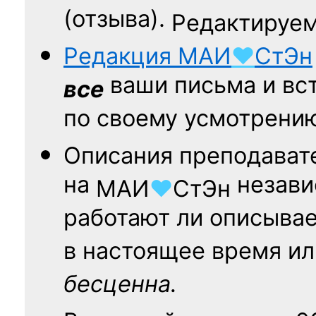
(отзыва).
Редактируем
Редакция
МАИ
♥
СтЭн
ваши письма и вст
все
по своему усмотрени
Описания преподават
на
независ
МАИ
♥
СтЭн
работают ли описыва
в настоящее время ил
бесценна.