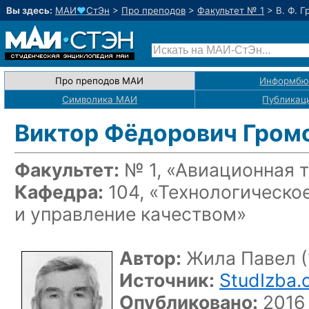
Вы здесь:
МАИ
♥
СтЭн
>
Про преподов
>
Факультет № 1
>
В. Ф. 
Про преподов МАИ
Информбю
Символика МАИ
Публикац
Виктор Фёдорович Гром
Факультет:
№ 1, «Авиационная 
Кафедра:
104, «Технологическо
и управление качеством»
Автор:
Жила Павел (
Источник:
StudIzba.
Опубликовано:
2016 