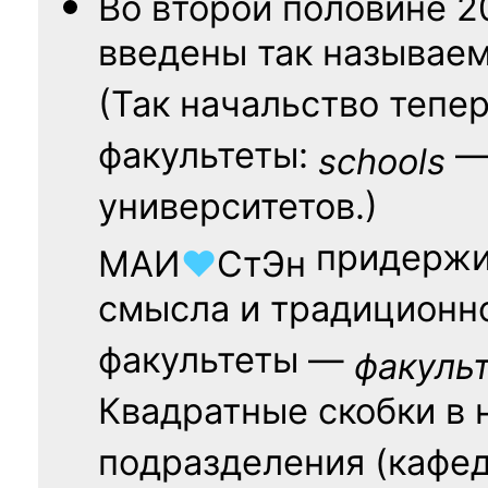
Во второй половине
2
введены так называе
(Так начальство тепе
факультеты:
— 
schools
университетов.)
придержи
МАИ
♥
СтЭн
смысла и традиционн
факультеты —
факуль
Квадратные скобки в 
подразделения (кафед