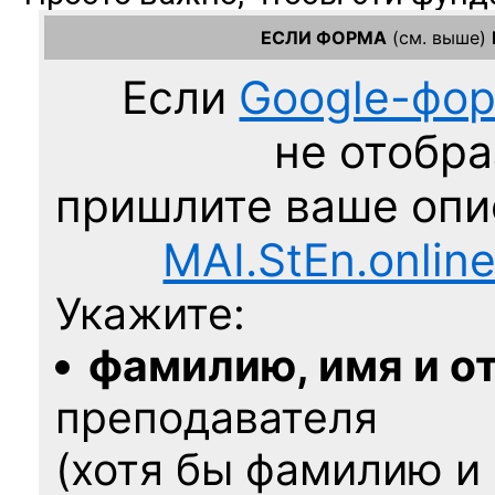
ЕСЛИ ФОРМА
(см. выше)
Если
Google-фо
не отобра
пришлите ваше оп
MAI.StEn.onlin
Укажите:
фамилию, имя и о
преподавателя
(хотя бы фамилию и 