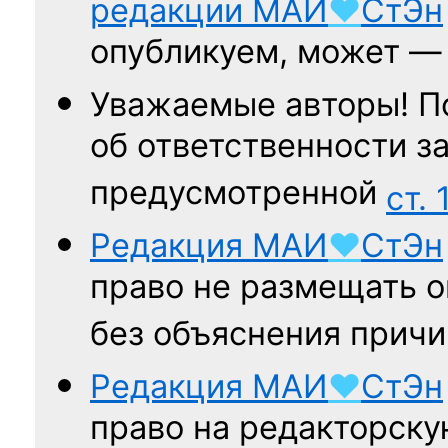
редакции
МАИ
♥
СтЭн
опубликуем, может 
Уважаемые авторы! П
об ответственности за
предусмотренной
ст. 
Редакция
МАИ
♥
СтЭн
право не размещать о
без объяснения причи
Редакция
МАИ
♥
СтЭн
право на редакторску