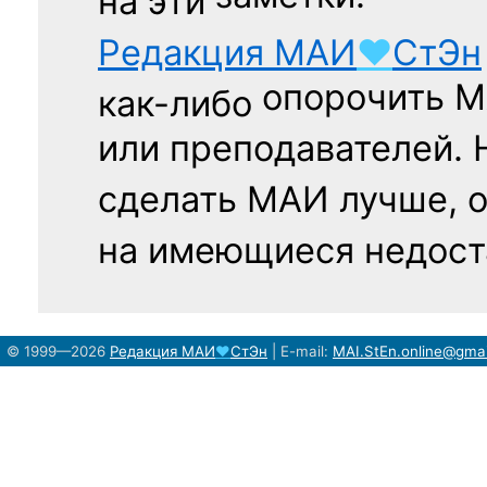
на эти
Редакция
МАИ
♥
СтЭн
опорочить 
как-либо
или преподавателей. 
сделать МАИ лучше, 
на имеющиеся недост
© 1999—2026
Редакция
МАИ
♥
СтЭн
|
E-mail:
MAI.StEn.online@gma