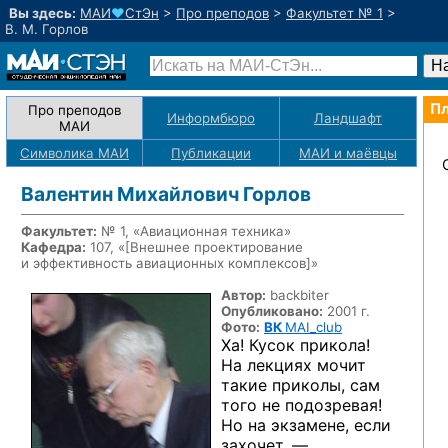
Вы здесь:
МАИ
♥
СтЭн
>
Про преподов
>
Факультет № 1
>
В. М. Горлов
Пл
Про преподов
Информбюро
Ландшафт
МАИ
Символика МАИ
Публикации
МАИ
и маёвцы
Валентин Михайлович Горлов
Факультет:
№ 1, «Авиационная техника»
Кафедра:
107, «
[Внешнее проектирование
и эффективность авиационных комплексов]
»
Автор:
backbiter
Опубликовано:
2001 г.
Фото:
ВК
MAI_club
Ха! Кусок прикола!
На лекциях мочит
такие приколы, сам
того не подозревая!
Но на экзамене, если
захочет, —