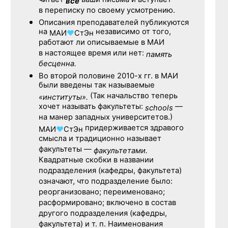
читает
ваши письма и вступает
все
в переписку по своему усмотрению.
Описания преподавателей публикуются
на
независимо от того,
МАИ
♥
СтЭн
работают ли описываемые в МАИ
в настоящее время или нет:
память
бесценна.
Во второй половине
2010-х гг.
в МАИ
были введены так называемые
(Так начальство теперь
«институты».
хочет называть факультеты:
—
schools
на манер западных университетов.)
придерживается здравого
МАИ
♥
СтЭн
смысла и традиционно называет
факультеты —
факультетами.
Квадратные скобки в названии
подразделения (кафедры, факультета)
означают, что подразделение было:
реорганизовано; переименовано;
расформировано; включено в состав
другого подразделения (кафедры,
факультета) и т. п. Наименования