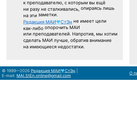
к преподавателю,
с которым
вы ещё
опираясь лишь
ни разу
не сталкивались,
заметки.
на эти
не имеет цели
Редакция
МАИ
♥
СтЭн
опорочить МАИ
как-либо
или преподавателей. Напротив, мы хотим
сделать МАИ лучше, обратив внимание
на имеющиеся недостатки.
© 1999—2026
Редакция
МАИ
♥
СтЭн
|
О п
E-mail:
MAI.StEn.online@gmail.com