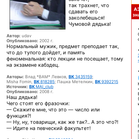
так трахнет, что
А
сдавать его
зна
заколебешься!
Чумовой дядька!
Автор:
udav
Опубликовано:
2002 г.
Нормальный мужик, предмет преподает так,
что до тупого дойдет, и память
феноменальная: кто лекции не посещает, тому
на экзамене кабздец.
Авторы:
Влад *BAM* Левков,
ВК
3435159
;
Misha Fomin,
ВК
818285
;
Пашка
Метелкин,
ВК
9392215
Источник:
ВК
MAI_club
Опубликовано:
2008 г.
Наш дядька!
Чего стоят его фразочки:
— Скажите мне, что это — число или
функция?!
— Ну, ну, товарищи, как же так?.. А это что?!
— Идите на певческий факультет!