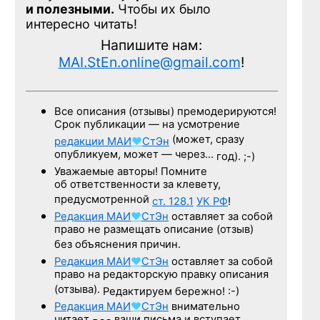
и полезными.
Чтобы их было
интересно читать!
Напишите нам:
MAI.StEn.online@gmail.com
!
Все описания (отзывы) премодерируются!
Срок публикации — на усмотрение
(может, сразу
редакции
МАИ
♥
СтЭн
опубликуем, может — через…
год). ;-)
Уважаемые авторы! Помните
об ответственности за клевету,
предусмотренной
ст. 128.1
УК РФ
!
Редакция
МАИ
♥
СтЭн
оставляет за собой
право не размещать описание (отзыв)
без объяснения причин.
Редакция
МАИ
♥
СтЭн
оставляет за собой
право на редакторскую правку описания
(отзыва).
Редактируем бережно! :-)
Редакция
МАИ
♥
СтЭн
внимательно