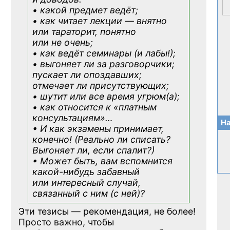
• какой предмет ведёт;
• как читает лекции — внятно
или тараторит, понятно
или не очень;
• как ведёт семинары (и лабы!);
• выгоняет ли за разговорчики;
пускает ли опоздавших;
отмечает ли присутствующих;
• шутит или все время угрюм(а);
• как относится к «платным
консультациям»
…
На
• И как экзамены принимает,
конечно! (Реально ли списать?
Выгоняет ли, если спалит?)
• Может быть, вам вспомнится
какой-нибудь
забавный
или интересный случай,
связанный с ним (с ней)?
Эти тезисы — рекомендация, не более!
Просто важно, чтобы