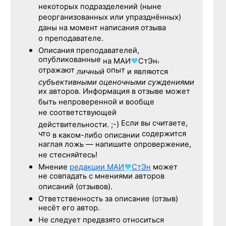
некоторых подразделений (ныне
реорганизованных или упразднённых)
даны на момент написания отзыва
о преподавателе.
Описания преподавателей,
опубликованные
,
на
МАИ
♥
СтЭн
отражают
опыт
личный
и являются
субъективными оценочными суждениями
их авторов. Информация в отзыве может
быть непроверенной и вообще
не соответствующей
Если вы считаете,
действительности. ;-)
что
содержится
в каком-либо описании
наглая ложь — напишите опровержение,
не стесняйтесь!
Мнение
редакции
МАИ
♥
СтЭн
может
не совпадать с мнениями авторов
описаний (отзывов).
Ответственность
за описание
(отзыв)
несёт его автор.
Не следует
предвзято относиться