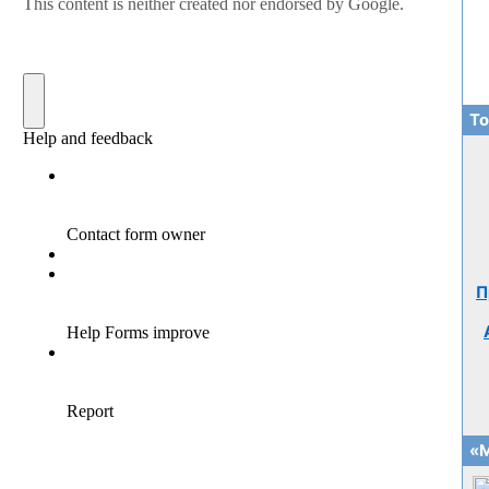
То
П
«М