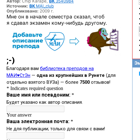
Автор:
Chip Karape,
ВК
3540984
Источник:
ВК
MAI_club
Опубликовано:
2009 г.
Мне он в начале семестра сказал, чтоб
я сдавал экзамен
кому-нибудь
другому.
Эм