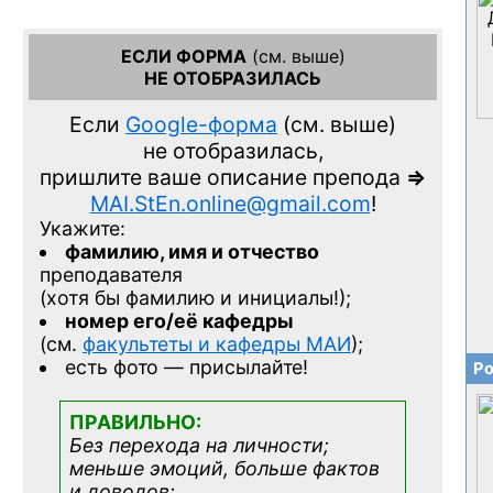
ЕСЛИ ФОРМА
(см. выше)
НЕ ОТОБРАЗИЛАСЬ
Если
Google-форма
(см. выше)
не отобразилась,
пришлите ваше описание препода
=>
MAI.StEn.online@gmail.com
!
Укажите:
фамилию, имя и отчество
преподавателя
(хотя бы фамилию и инициалы!);
номер его/её кафедры
(см.
факультеты и кафедры МАИ
);
есть фото — присылайте!
Ро
ПРАВИЛЬНО:
Без перехода на личности;
меньше эмоций, больше фактов
и доводов: