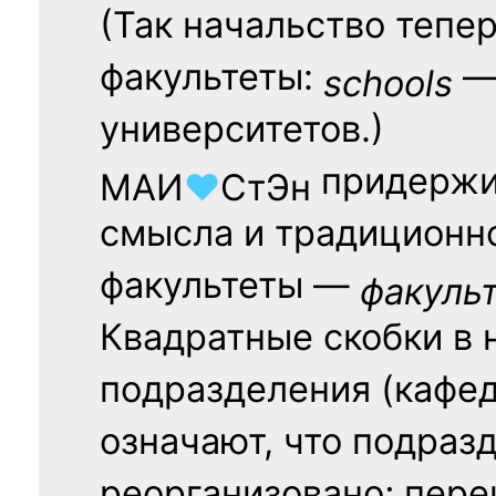
(Так начальство тепе
факультеты:
— 
schools
университетов.)
придержи
МАИ
♥
СтЭн
смысла и традиционн
факультеты —
факуль
Квадратные скобки в 
подразделения (кафед
означают, что подраз