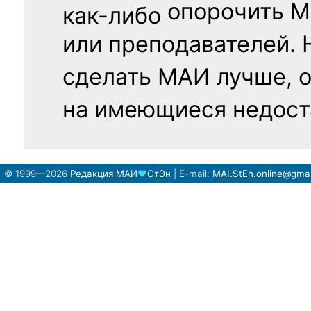
опорочить 
как-либо
или преподавателей. 
сделать МАИ лучше, 
на имеющиеся недост
© 1999—2026
Редакция
МАИ
♥
СтЭн
|
E-mail:
MAI.StEn.online@gma