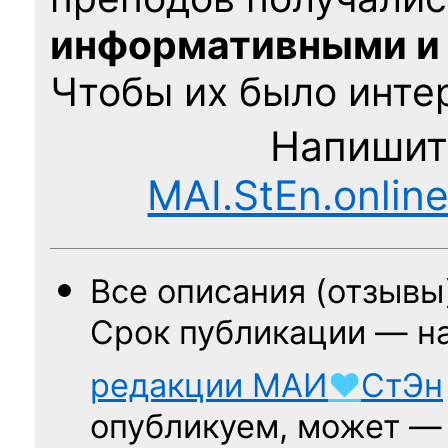
информативными и
Чтобы их было интер
Напишит
MAI.StEn.onlin
Все описания (отзывы
Срок публикации — н
редакции
МАИ
♥
СтЭн
опубликуем, может 