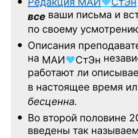
Редакция
МАИ
♥
СтЭн
ваши письма и вст
все
по своему усмотрени
Описания преподават
на
независ
МАИ
♥
СтЭн
работают ли описыва
в настоящее время ил
бесценна.
Во второй половине
2
введены так называе