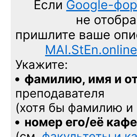
Если
Google-фо
не отобра
пришлите ваше оп
MAI.StEn.onlin
Укажите:
фамилию, имя и о
преподавателя
(хотя бы фамилию и 
номер его/её каф
(см.
факультеты и 