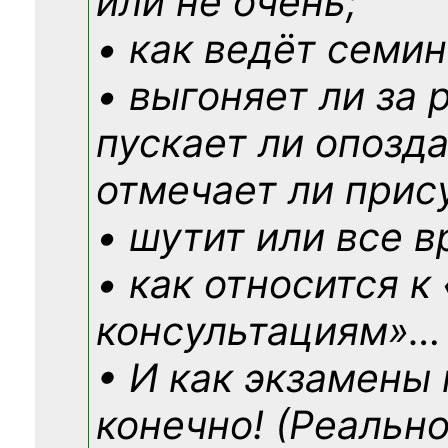
или не очень;
• как ведёт семин
• выгоняет ли за 
пускает ли опозд
отмечает ли прис
• шутит или все в
• как относится к
консультациям»
…
• И как экзамены
конечно! (Реально