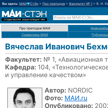
Вы здесь:
МАИ
♥
СтЭн
>
Про преподов
>
Факультет № 1
>
В. И. 
Про преподов МАИ
Информбю
Символика МАИ
Публикац
Вячеслав Иванович Бехм
Факультет:
№ 1, «Авиационная 
Кафедра:
104, «Технологическо
и управление качеством»
Автор:
NORDIC
Фото:
МАИ.ru
Опубликовано:
2002