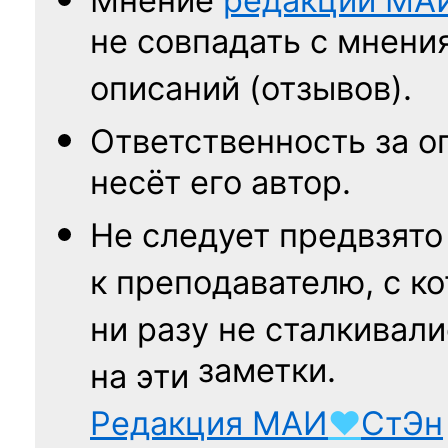
Мнение
редакции
МА
не совпадать с мнени
описаний (отзывов).
Ответственность
за о
несёт его автор.
Не следует
предвзято
к преподавателю,
с к
ни разу
не сталкивали
заметки.
на эти
Редакция
МАИ
♥
СтЭн