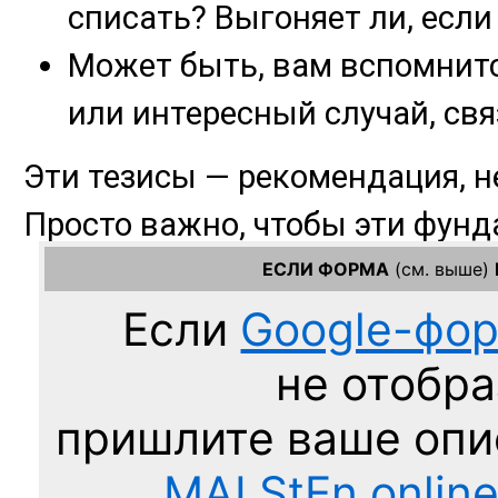
ЕСЛИ ФОРМА
(см. выше)
Если
Google-фо
не отобра
пришлите ваше оп
MAI.StEn.onlin