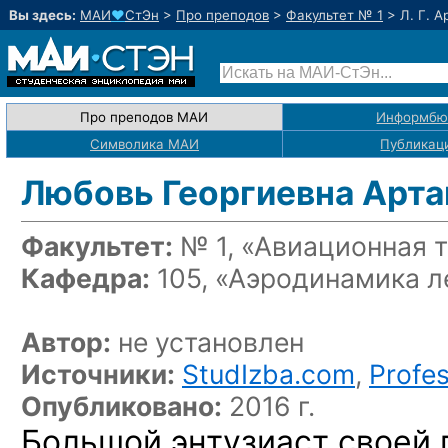
Вы здесь:
МАИ
♥
СтЭн
>
Про преподов
>
Факультет № 1
>
Л. Г. 
Про преподов МАИ
Информбю
Символика МАИ
Публикац
Любовь Георгиевна Арт
Факультет:
№ 1, «Авиационная 
Кафедра:
105, «Аэродинамика л
Автор:
не установлен
Источники:
StudIzba.com
,
Profes
Опубликовано:
2016 г.
Большой энтузиаст своей 