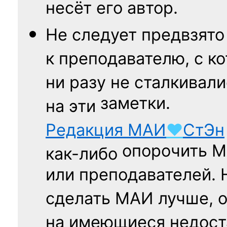
несёт его автор.
Не следует
предвзято
к преподавателю,
с к
ни разу
не сталкивали
заметки.
на эти
Редакция
МАИ
♥
СтЭн
опорочить 
как-либо
или преподавателей. 
сделать МАИ лучше, 
на имеющиеся недост