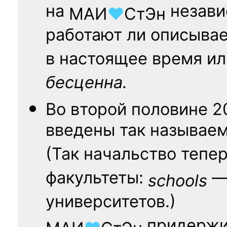
на
независ
МАИ
♥
СтЭн
работают ли описыва
в настоящее время ил
бесценна.
Во второй половине
2
введены так называе
(Так начальство тепе
факультеты:
— 
schools
университетов.)
придержи