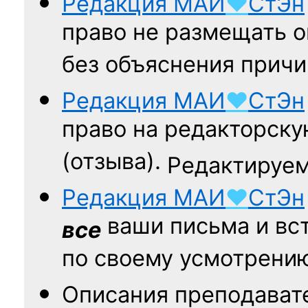
Редакция
МАИ
♥
СтЭн
право не размещать о
без объяснения причи
Редакция
МАИ
♥
СтЭн
право на редакторску
(отзыва).
Редактируем
Редакция
МАИ
♥
СтЭн
ваши письма и вст
все
по своему усмотрени
Описания преподават