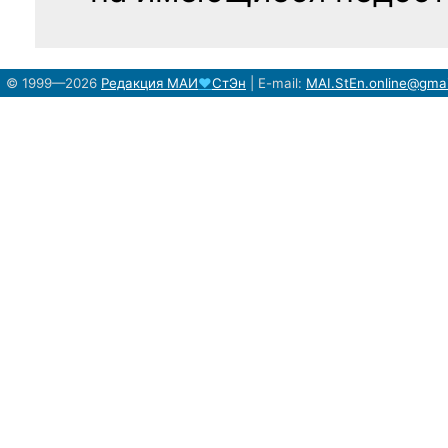
© 1999—2026
Редакция
МАИ
♥
СтЭн
|
E-mail:
MAI.StEn.online@gma