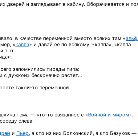
их
дверей
и заглядывает
в кабину.
Оборачивается
и по
ывало, в качестве переменной вместо всяких там «
альф
мер, «
каппа
» и давай ее по всякому: «каппа», «каппа
 т. п.
ыдал:
всего запомнились тирады типа:
и с дужкой» бесконечно растет…
 росте
такой-то
переменной…
ашкина
тема —
что-то
связанное с «
Войной и миром
».
 соседу
слева:
дрей
и
Пьер
,
а кто
из них
Болконский,
а кто
Безухов —