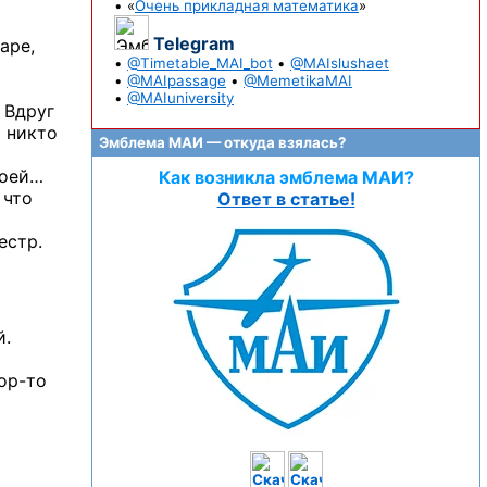
• «
Очень прикладная математика
»
Telegram
аре,
•
@Timetable_MAI_bot
•
@MAIslushaet
•
@MAIpassage
•
@MemetikaMAI
•
@MAIuniversity
 Вдруг
 никто
Эмблема МАИ — откуда взялась?
воей…
Как возникла эмблема МАИ?
 что
Ответ в статье!
естр.
й.
ор-то