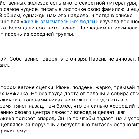
йственных железок есть много секретной литературы,
то самое
нудное, писать
в листочке
свою фамилию
и ещ
В общем,
однажды нам это надоело,
и тогда
в списке
обще
вся «
жизнь замечательных людей
» изучала военно
ка. Всем дали соответственно. Последним выискивали
ет парень
из соседней
группы.
ой. Собственно говоря,
это он
зря. Парень
не виноват.
аил…
втором
вагоне сцепки. Июнь, полдень, жарко, трамвай 
их мужичка.
Не без
труда достают талоны
и собираютс
ужичок
с талонами
никак
не может
преодолеть это
ремя тянет назад, тем более,
что он
сильно «хороший».
щению
своего центра тяжести вперед
и делает
шаг
ужика
толкает вперед.
Он не то
чтобы падает,
но и уст
цепляясь
за поручень
и безуспешно
пытаясь остановит
кричит ему: