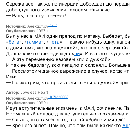
Сережа все
так же
по инерции
добредает
до передн
добродушного изумления голосом объявляет:
— Вань,
а его
тут
не-е-ет!..
15735
Источник:
Анекдот.ру
Опубликовано:
1997 г.
Был у нас в МАИ один препод по матану. Выберет, б
«
бета
», «
гамма
», «
тета
» —
какую-нибудь
одну, напри
с домиком», «каппа с дужкой», «каппа с черточкой» и
Дошла
как-то
очередь и до «
пи
». И вот этот чудик в
— А эту переменную назовем «пи с дужкой»!
И так ее, бедолагу, всю лекцию и склонял… Больше 
— Рассмотрим данное выражение в случае, когда «п
Или:
— Посмотрим, что происходит с «пи с дужкой» при
Автор:
Loveless Heart
-1071820008
Источник:
Анекдот.ру
Опубликовано:
1999 г.
Идут вступительные экзамены
в МАИ,
сочинение. П
Нормальный вопрос для вступительного экзамена
к
— Слышь,
кто там
был-то,
в этой
«Войне
и мире»?
— Хрен
его знает. Помню, что там были
какие-то
Ан