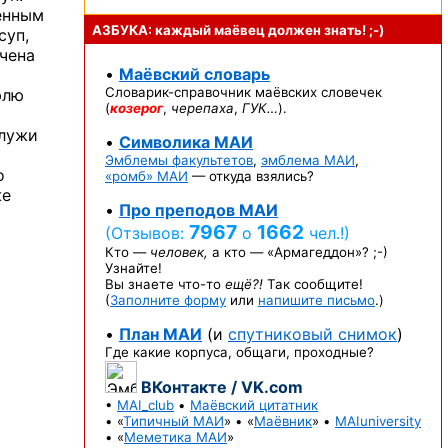
енным
АЗБУКА: каждый маёвец должен
знать! ;-)
суп,
чена
•
Маёвский словарь
Словарик-справочник
маёвских словечек
юлю
(
козерог
,
черепаха
,
ГУК…
).
 лужи
•
Символика МАИ
Эмблемы факультетов
,
эмблема МАИ
,
о
«ромб» МАИ
— откуда взялись?
е
•
Про преподов МАИ
7967
1662
(Отзывов:
о
чел.!)
Кто —
человек,
а кто —
«Армагеддон»? ;-)
Узнайте!
Вы знаете
что-то
ещё?!
Так сообщите!
(
Заполните форму
или
напишите письмо
.)
•
План МАИ
(и
спутниковый снимок
)
Где какие корпуса, общаги, проходные?
ВКонтакте / VK.com
•
MAI_club
•
Маёвский цитатник
• «
Типичный МАИ
» • «
Маёвник
» •
MAIuniversity
• «
Меметика МАИ
»