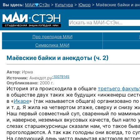
Вы здесь:
МАИ
♥
СтЭн
>
Культура
>
Юмор
>
Маёвские байки и ане
Про преподов МАИ
Символика МАИ
Маёвские байки и анекдоты (ч. 2)
Автор:
Ирма
-10079145
Источник:
Анекдот.ру
Опубликовано:
2000 г.
История эта происходила
в общаге
третьего факуль
в обществе
двух
таких же
будущих «инженерш систе
в «
Икаре
»
(так называется общага) организовано
по
и т. д.
Я жила
на четвертом
этаже, сверху
и снизу
жи
Наш первый совместный суп, сваренный
по мамины
и, наверное,
неземных вкусовых качеств, был нагло
слезах старшекурсницы сказали нам, что такое быв
проголодаются.
А так как
голодны они всегда,
то су
На следующий
день чисто вымытая кастрюля встре