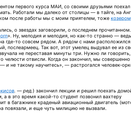
ентом первого курса МАИ,
со своими
друзьями поехал
ать. Работали мы далеко
от столицы —
в тайге,
на Анг
ком после работы мы
с моим
приятелем, тоже
козером
ались,
о звездах
заговорили,
о последнем
прочитанном.
orn
».
Ну, мелодия
и мелодия,
но как-то
странно —
ведь
на
где-то
совсем рядом.
А рядом
с нами
расположился
й, послеармеец. Так вот, этот умелец выдувал ее
из с
звучала
не переставая
минуты три.
Нужно ли
говорить,
о челюсти отвисли. Когда
он закончил,
мы совершенно
 —
и не такому
научитесь», —
растрогался
человек-орк
ркисов
. — ред.
) закончил лекции
и решил
поехать домо
м,
а в это
время
какой-то
студент позвонил вахтеру
зит
в багажнике
краденый авиационный двигатель (
мот
а повязали,
и еще
чуть милицию
не вызвали.