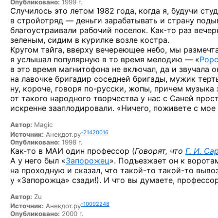
Опубликовано:
1999 г.
Случилось это летом
1982 года,
когда я,
будучи студ
в стройотряд —
деньги зарабатывать
и страну
подым
благоустраивали рабочий поселок.
Как-то
раз вечер
зеленым, сидим
в курилке
возле костра.
Кругом тайга, вверху вечереющее небо, мы размечт
я услышал
популярную
в то время
мелодию — «
Popc
в это
время магнитофона
не включал,
да и звучала
о
на лавочке
бригадир соседней бригады, мужик терты
ну, короче, говоря
по-русски,
жопы, причем музыка 
от такого
народного творчества
у нас
с Саней
прост
искренне зааплодировали. «Ничего, поживете
с мое
Автор:
Magic
-21420016
Источник:
Анекдот.ру
Опубликовано:
1998 г.
Как-то
в МАИ
один профессор (
Говорят, что
Г. И. Са
А у него
был «
Запорожец
». Подъезжает он
к ворота
на проходную
и сказал,
что
такой-то
такой-то
выво
у «Запорожца» сзади!).
И что вы думаете,
профессор
Автор:
Zu
-10092248
Источник:
Анекдот.ру
Опубликовано:
2000 г.