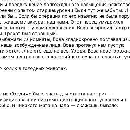
ей
и предвкушение
долгожданного насыщения божеств
ренных опытом старшекурсниц были
тут же
забыты.
И 
сли бы…
Если бы
операция
по его
изъятию
не была
пору
, жившему аккурат над нами. Этот перец умудрился
ясь инстинкту самосохранения, Вова выбросил кастр
. Грохот был страшный.
 выбежали
из комнаты,
Вова хладнокровно доставал
из
 наши возбужденные лица, Вова протянул нам пустую
ти хотел…»
но это
еще
не все.
Уходя, Вова неосторожн
 самом
центре нашего калорийного супа,
по счастью,
уж
о колик
в голодных
животах.
е необходимо было знать
для ответа
на «три» —
ифицированной системы дистанционного управления
обно,
и никакого
мата
не надо —
скажешь, бывало: