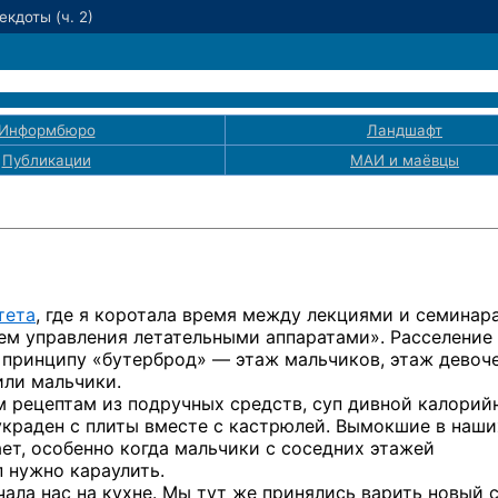
кдоты (ч. 2)
Информбюро
Ландшафт
Публикации
МАИ
и маёвцы
тета
,
где я
коротала время между лекциями
и семинар
м управления летательными аппаратами». Расселение
 принципу
«бутерброд» —
этаж мальчиков, этаж девоче
ли мальчики.
м
рецептам
из подручных
средств, суп дивной калорий
 украден
с плиты
вместе
с кастрюлей.
Вымокшие
в наши
ает, особенно когда мальчики
с соседних
этажей
п
нужно караулить.
чала нас
на кухне.
Мы
тут же
принялись варить новый с