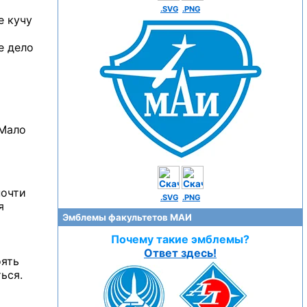
.SVG
.PNG
е
кучу
е дело
Мало
почти
.SVG
.PNG
я
Эмблемы факультетов МАИ
Почему такие эмблемы?
Ответ здесь!
оять
ься.