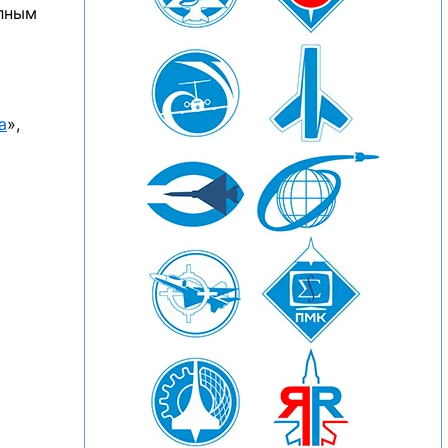
лным
а
»,