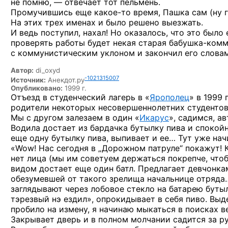
не помню, —
отвечает тот пельмень.
Промучившись еще
какое-то
время, Пашка сам
(ну 
На этих
трех именах
и было
решено выезжать.
И ведь
поступил, нахал!
Но оказалось,
что это было
проверять работы будет некая старая
бабушка-комм
с коммунистическим
уклоном
и закончил
его словам
Автор:
di_oxyd
-1021315007
Источник:
Анекдот.ру
Опубликовано:
1999 г.
Отъезд
в студенческий
лагерь в «
Ярополец
»
в 1999 
родители некоторых несовершеннолетних студенто
Мы
с другом
залезаем
в один
«
Икарус
», садимся, а
Водила достает
из бардачка
бутылку пива
и спокой
еще одну бутылку пива, выпивает
и ее…
Тут уже нач
«Wow! Нас сегодня
в „Дорожном
патруле“ покажут! 
нет лица
(мы им
советуем держаться покрепче, что
видом достает еще один батл. Предлагает девчонк
обезумевшей
от такого
зрелища начальнице отряда
заглядывают через лобовое стекло
на батарею
буты
тэрезвый
нэ ездил»,
опрокидывает
в себя
пиво. Выд
пробило
на измену,
я начинаю
мыкаться
в поисках
в
Закрывает дверь
и в полном
молчании садится
за р