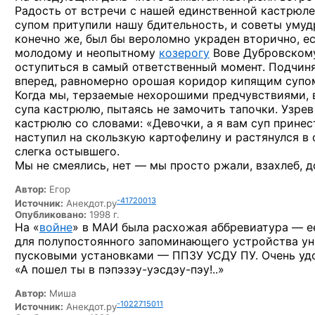
Радость
от встречи
с нашей
единственной кастрюл
супом притупили нашу бдительность,
и советы
умуд
конечно же,
был бы
вероломно украден вторично,
е
молодому
и неопытному
козерогу
Вове Дубровскому
оступиться
в самый
ответственный момент. Подчиня
вперед, равномерно орошая коридор кипящим супом
Когда мы,
терзаемые нехорошими предчувствиями,
супа кастрюлю, пытаясь
не замочить
тапочки. Узрев
кастрюлю
со словами:
«Девочки,
а я вам
суп принес
наступил
на скользкую
картофелину
и растянулся
в
слегка остывшего.
Мы не смеялись,
нет —
мы просто ржали, взахлеб,
д
Автор:
Егор
-41720013
Источник:
Анекдот.ру
Опубликовано:
1998 г.
На «
войне
»
в МАИ
была расхожая
аббревиатура —
е
для полупостоянного
запоминающего устройства ун
пусковыми
установками —
ППЗУ
УСДУ ПУ.
Очень уд
«А пошел ты
в пэпэзэу-уэсдэу-пэу!..»
Автор:
Миша
-1022715011
Источник:
Анекдот.ру