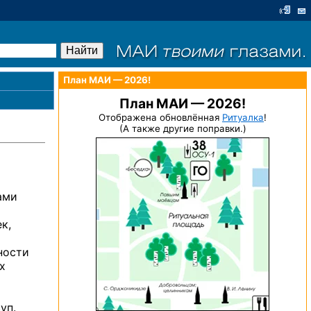
План МАИ — 2026!
План МАИ — 2026!
Отображена обновлённая
Ритуалка
!
(А также другие поправки.)
ами
к,
ности
х
уп.