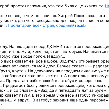
герой
просто) вспомнил, что там была еще
«какая-то
Н
 еще
не все,
о чем
он написал.
Хитрый Пашка знал, что
унистка,
для чего, специально для нее,
он написал
сочи
и: «
Пролетарии всех стран, соединяйтесь
!»
году.
На площади
перед ДК МАИ толпятся провожающи
в(ок)
и т. д.
Ну и, конечно,
стоят автобусы. Начинается 
втобус уже вроде полон.
И вдруг…
но
высаживает ее. Все
в шоке.
Водитель открывает оре
инает волноваться мой друг. Вернее
сказать —
радоват
Круто, круто!»
На девчонках
на переднем
сиденье уже 
б
в лобовое
стекло
не вылететь).
А водитель
с невозму
ам… Предлагает забежавшей
в автобус
и совершенно
… Предлагает беснующимся провожающим, которые
с 
лок…
и со словами:
«Вах,
да я пятнадцать
лэт
за рулем,
ерживает паузу.
В это
время уже весь автобус лихоради
ещей…
И вдруг…
В автобус
заходит еще один персонаж
уль…