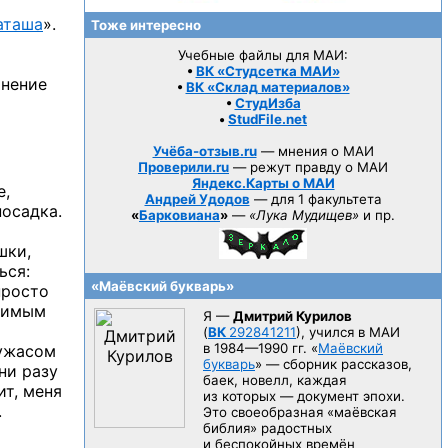
аташа
».
Тоже интересно
Учебные файлы для МАИ:
•
ВК «Студсетка МАИ»
нение
•
ВК «Склад материалов»
•
СтудИзба
•
StudFile.net
Учёба-отзыв.ru
— мнения о МАИ
Проверили.ru
— режут правду о МАИ
Яндекс.Карты о МАИ
е,
Андрей Удодов
— для 1 факультета
посадка.
«
Барковиана
»
—
«Лука Мудищев»
и пр.
шки,
ься:
«Маёвский букварь»
просто
тимым
Я —
Дмитрий Курилов
(
ВК
292841211
), учился в МАИ
в 1984—1990 гг.
«
Маёвский
ужасом
букварь
» — сборник рассказов,
ни разу
баек, новелл, каждая
т, меня
из которых — документ эпохи.
.
Это своеобразная «маёвская
библия» радостных
и беспокойных времён