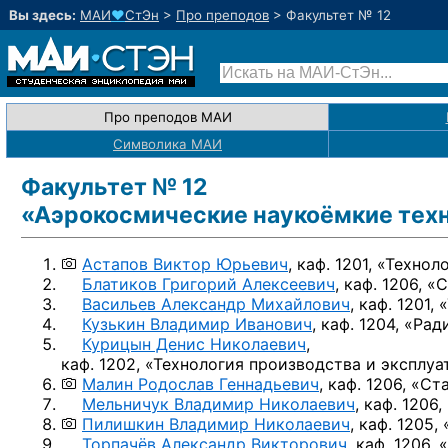
Вы здесь:
МАИ
♥
СтЭн
>
Про преподов
>
Факультет № 12
Про преподов МАИ
Символика МАИ
Факультет № 12
«Аэрокосмические наукоёмкие техн
Астапов Виктор Юрьевич
,
каф. 1201, «Техно
Блатиков Григорий Алексеевич
,
каф. 1206, 
Васильев Александр Михайлович
,
каф. 1201,
Кузькин Владимир Иванович
,
каф. 1204, «Ра
Курицын Денис Николаевич
,
каф. 1202, «Технология производства и эксплу
Малин Родослав Геннадьевич
,
каф. 1206, «С
Мельничук Владимир Николаевич
,
каф. 1206
Пилишкин Владимир Николаевич
,
каф. 1205,
Торпачёв Александр Викторович
,
каф. 1206,