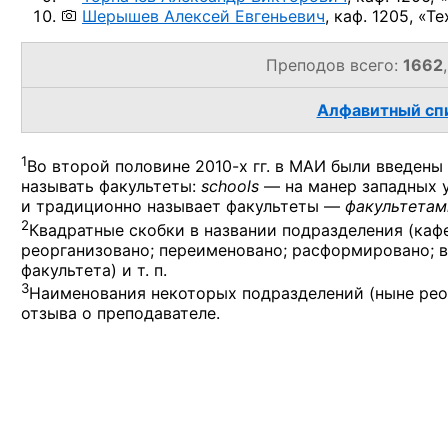
Шерышев Алексей Евгеньевич
,
каф. 1205, «Т
Преподов всего:
1662
Алфавитный спи
1
Во второй половине
2010-х гг.
в МАИ были введены
называть факультеты:
schools
— на манер западных 
и традиционно называет факультеты —
факультетам
2
Квадратные скобки в названии подразделения (кафе
реорганизовано; переименовано; расформировано; в
факультета) и т. п.
3
Наименования некоторых подразделений (ныне рео
отзыва о преподавателе.