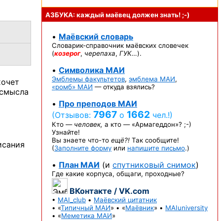
АЗБУКА: каждый маёвец должен
знать! ;-)
•
Маёвский словарь
Словарик-справочник
маёвских словечек
(
козерог
,
черепаха
,
ГУК…
).
•
Символика МАИ
Эмблемы факультетов
,
эмблема МАИ
,
хочет
«ромб» МАИ
— откуда взялись?
 смысла
•
Про преподов МАИ
7967
1662
(Отзывов:
о
чел.!)
Кто —
человек,
а кто —
«Армагеддон»? ;-)
Узнайте!
Вы знаете
что-то
ещё?!
Так сообщите!
исания
(
Заполните форму
или
напишите письмо
.)
•
План МАИ
(и
спутниковый снимок
)
Где какие корпуса, общаги, проходные?
ВКонтакте / VK.com
•
MAI_club
•
Маёвский цитатник
• «
Типичный МАИ
» • «
Маёвник
» •
MAIuniversity
• «
Меметика МАИ
»