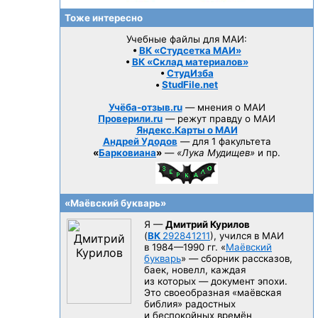
Тоже интересно
Учебные файлы для МАИ:
•
ВК «Студсетка МАИ»
•
ВК «Склад материалов»
•
СтудИзба
•
StudFile.net
Учёба-отзыв.ru
— мнения о МАИ
Проверили.ru
— режут правду о МАИ
Яндекс.Карты о МАИ
Андрей Удодов
— для 1 факультета
«
Барковиана
»
—
«Лука Мудищев»
и пр.
«Маёвский букварь»
Я —
Дмитрий Курилов
(
ВК
292841211
), учился в МАИ
в 1984—1990 гг.
«
Маёвский
букварь
» — сборник рассказов,
баек, новелл, каждая
из которых — документ эпохи.
Это своеобразная «маёвская
библия» радостных
и беспокойных времён