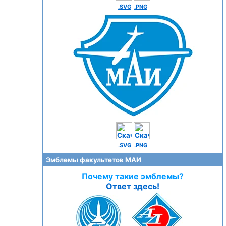
.SVG
.PNG
.SVG
.PNG
Эмблемы факультетов МАИ
Почему такие эмблемы?
Ответ здесь!