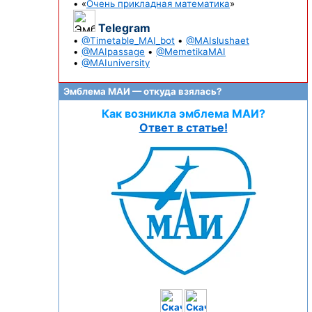
• «
Очень прикладная математика
»
Telegram
•
@Timetable_MAI_bot
•
@MAIslushaet
•
@MAIpassage
•
@MemetikaMAI
•
@MAIuniversity
Эмблема МАИ — откуда взялась?
Как возникла эмблема МАИ?
Ответ в статье!