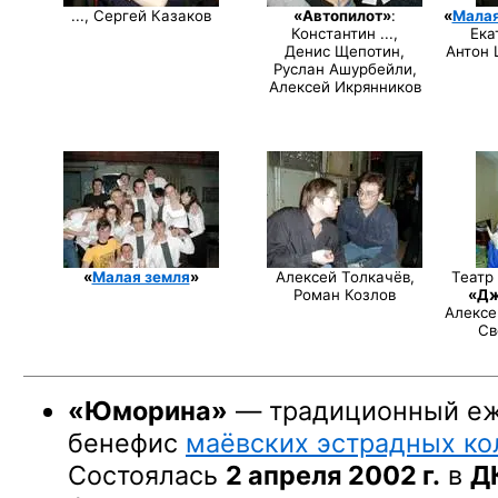
..., Сергей Казаков
«Автопилот»
:
«
Малая
Константин ...,
Ека
Денис Щепотин,
Антон 
Руслан Ашурбейли,
Алексей Икрянников
«
Малая земля
»
Алексей Толкачёв,
Театр
Роман Козлов
«Д
Алексе
Св
«Юморина»
— традиционный е
бенефис
маёвских эстрадных ко
Состоялась
2 апреля 2002 г.
в
Д