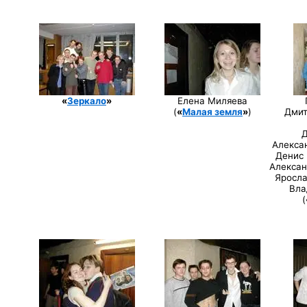
«
Зеркало
»
Елена Миляева
(
«
Малая земля
»
)
Дмит
Д
Алекса
Денис 
Алексан
Яросла
Вла
(