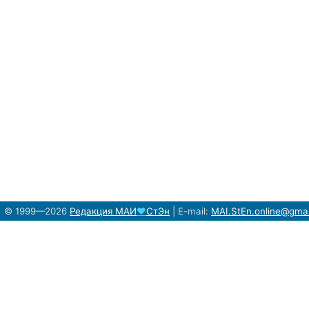
© 1999—2026
Редакция
МАИ
♥
СтЭн
|
E-mail:
MAI.StEn.online@gma