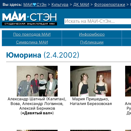
Вы здесь:
МАИ
♥
СтЭн
>
Культура
>
ДК МАИ
>
Фоторепортажи
>
Про преподов МАИ
Информбюро
Символика МАИ
Публикации
Юморина
(2.4.2002)
Александр Шатный (Капитан),
Мария Пришедько,
Вова, Александр Логвинов,
Наталия Березовская
Ал
Алексей Берников
Р
(
«Девятый вал»
)
Д