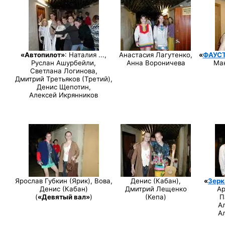
«Автопилот»
: Наталия ...,
Анастасия Лагутенко,
«
ФАУС
Руслан Ашурбейли,
Анна Вороничева
Мак
Светлана Логинова,
Дмитрий Третьяков (Третий),
Денис Щепотин,
Алексей Икрянников
Ярослав Губкин (Ярик),
Вова,
Денис (Кабан),
«
Зерк
Денис (Кабан)
Дмитрий Лещенко
Ар
(
«Девятый вал»
)
(Кепа)
П
А
А