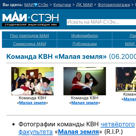
Вы здесь:
МАИ
♥
СтЭн
>
Культура
>
ДК МАИ
>
Фоторепортажи
>
Про преподов МАИ
Информбюро
Ла
Символика МАИ
Публикации
МАИ
Команда КВН «Малая земля»
(06.200
Коман
Команда КВН
Команда КВН
«
Малая
«
Малая земля
»
«
Малая земля
»
Фотографии команды КВН
четвёртого
факультета
«
Малая земля
» (R.I.P.)