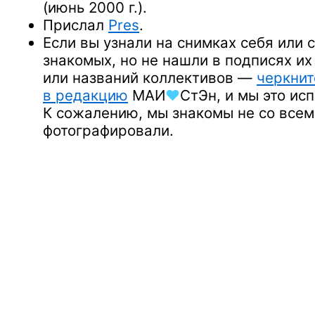
(июнь 2000 г.).
Прислал
Pres
.
Если вы узнали
на снимках
себя
или 
знакомых,
но не нашли
в подписях
их
или названий
коллективов —
черкнит
в редакцию
МАИ
♥
СтЭн
,
и мы
это ис
К сожалению,
мы знакомы
не со всем
фотографировали.