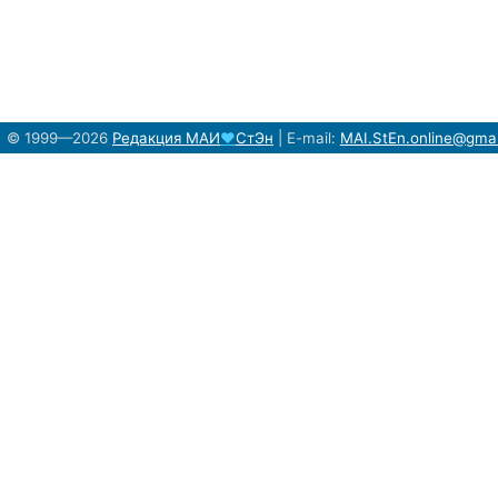
© 1999—2026
Редакция
МАИ
♥
СтЭн
|
E-mail:
MAI.StEn.online@gma