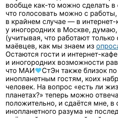
вообще
как-то
можно сделать
в
что голосовать можно
с работы,
в крайнем
случае —
в интернет-
у иногородних
в Москве,
думаю
(учитывая, что работают только
маёвцев, как мы знаем
из
опрос
Остаются гости
и интернет-кафе
и иногородних
возможности рав
что
МАИ
♥
СтЭн
также близок
по
инопланетным гостям, коих наб
человек.
На вопрос
«есть ли
жи
планетах?» теперь можно отвеч
положительно,
и сдаётся
мне,
в
инопланетного разума
не после