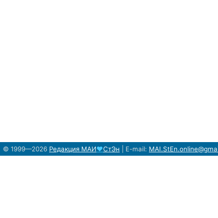
© 1999—2026
Редакция
МАИ
♥
СтЭн
|
E-mail:
MAI.StEn.online@gma