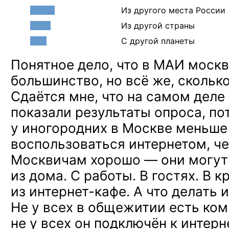
Из другого места России
Из другой страны
С другой планеты
Понятное дело, что
в МАИ
москв
большинство,
но всё же
, скольк
Сдаётся мне, что
на самом
деле 
показали результаты опроса, по
у иногородних
в Москве
меньше
воспользоваться интернетом, ч
Москвичам
хорошо —
они могут
из дома.
С работы.
В гостях.
В к
из интернет-кафе.
А что
делать 
Не у всех
в общежитии
есть ком
не у всех
он подключён
к интерн