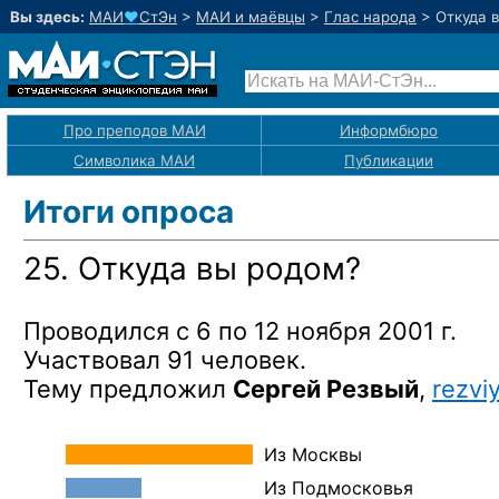
Вы здесь:
МАИ
♥
СтЭн
>
МАИ и маёвцы
>
Глас народа
>
Откуда 
Про преподов МАИ
Информбюро
Символика МАИ
Публикации
Итоги опроса
25. Откуда
вы родом?
Проводился
с 6 по 12 ноября 2001 г.
Участвовал
91 человек.
Тему предложил
Сергей Резвый
,
rezvi
Из Москвы
Из Подмосковья