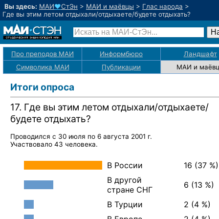
Вы здесь:
МАИ
♥
СтЭн
>
МАИ и маёвцы
>
Глас народа
>
Где вы этим летом отдыхали/отдыхаете/будете отдыхать?
Про преподов МАИ
Информбюро
Ландшафт
Символика МАИ
Публикации
МАИ
и маёв
Итоги опроса
17. Где вы
этим летом отдыхали/отдыхаете/
будете отдыхать?
Проводился
с 30 июля по 6 августа 2001 г.
Участвовало
43 человека.
В России
16 (37 %)
В другой
6 (13 %)
стране СНГ
В Турции
2 (4 %)