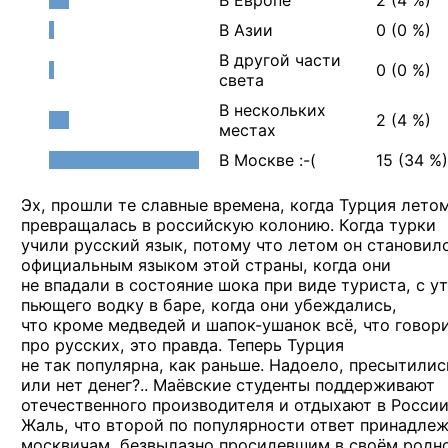
В Европе
2 (4 %)
В Азии
0 (0 %)
В другой части
0 (0 %)
света
В нескольких
2 (4 %)
местах
В
Москве :-(
15 (34 %)
Эх, прошли те славные времена, когда Турция лето
превращалась
в российскую
колонию. Когда турки
учили русский язык,
потому что
летом
он становил
официальным языком этой страны, когда они
не впадали
в состояние
шока
при виде
туриста,
с у
пьющего водку
в баре,
когда
они убеждались,
что кроме
медведей
и шапок-ушанок
всё,
что говор
про русских,
это правда.
Теперь Турция
не так популярна,
как раньше.
Надоело, пресытилис
или нет денег?..
Маёвские студенты поддерживают
отечественного производителя
и отдыхают
в России
Жаль,
что второй
по популярности
ответ принадлеж
москвичам, безвылазно просидевшим
в своём
родн