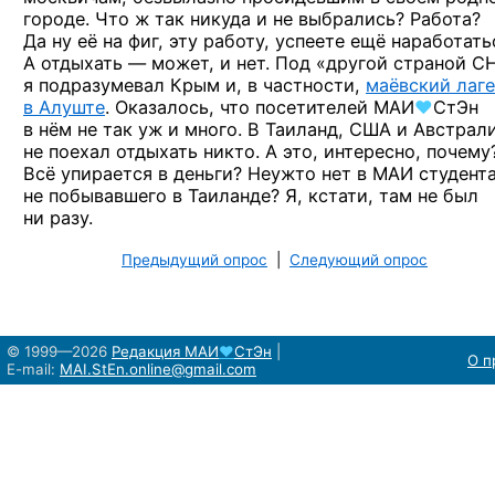
городе.
Что ж так никуда
и не выбрались?
Работа?
Да ну её
на фиг,
эту работу,
успеете ещё наработать
А отдыхать —
может,
и нет.
Под «другой
страной С
я подразумевал Крым
и, в частности,
маёвский лаг
в Алуште
. Оказалось,
что посетителей
МАИ
♥
СтЭн
в нём
не так уж и много.
В Таиланд,
США
и Австрал
не поехал
отдыхать никто.
А это, интересно,
почему
Всё упирается
в деньги?
Неужто
нет в МАИ студента
не побывавшего
в Таиланде?
Я, кстати,
там не был
ни разу.
Предыдущий опрос
|
Следующий опрос
© 1999—2026
Редакция
МАИ
♥
СтЭн
|
О п
E-mail:
MAI.StEn.online@gmail.com