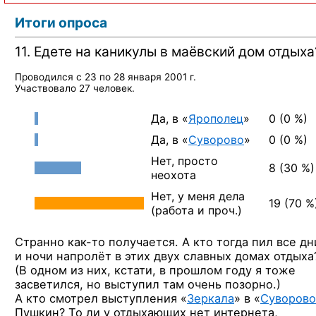
Итоги опроса
11. Едете
на каникулы
в маёвский
дом отдыха
Проводился
с 23 по 28 января 2001 г.
Участвовало
27 человек.
Да, в «
Ярополец
»
0 (0 %)
Да, в «
Суворово
»
0 (0 %)
Нет, просто
8 (30 %)
неохота
Нет,
у меня
дела
19 (70 %
(работа
и проч.)
Странно
как-то
получается.
А кто тогда
пил
все дн
и ночи
напролёт
в этих
двух славных домах отдыха
(В одном
из них,
кстати,
в прошлом
году
я тоже
засветился,
но выступил
там очень
позорно.)
А кто смотрел
выступления «
Зеркала
»
в «
Суворово
Пушкин?
То ли у отдыхающих
нет интернета,