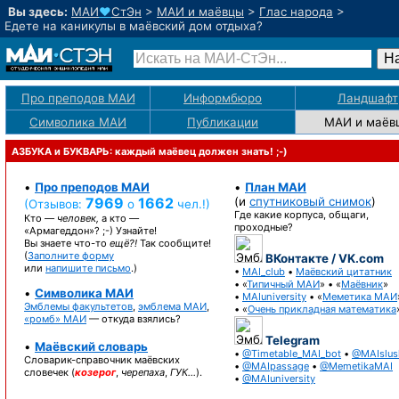
Вы здесь:
МАИ
♥
СтЭн
>
МАИ и маёвцы
>
Глас народа
>
Едете на каникулы в маёвский дом отдыха?
Про преподов МАИ
Информбюро
Ландшафт
Символика МАИ
Публикации
МАИ
и маёв
АЗБУКА и БУКВАРЬ: каждый маёвец должен знать! ;-)
•
Про преподов МАИ
•
План МАИ
7969
1662
(и
спутниковый снимок
)
(Отзывов:
о
чел.!)
Где какие корпуса, общаги,
Кто —
человек,
а кто —
проходные?
«Армагеддон»? ;-)
Узнайте!
Вы знаете
что-то
ещё?!
Так сообщите!
(
Заполните форму
ВКонтакте / VK.com
или
напишите письмо
.)
•
MAI_club
•
Маёвский цитатник
• «
Типичный МАИ
» • «
Маёвник
»
•
Символика МАИ
•
MAIuniversity
• «
Меметика МАИ
Эмблемы факультетов
,
эмблема МАИ
,
• «
Очень прикладная математика
«ромб» МАИ
— откуда взялись?
Telegram
•
Маёвский словарь
•
@Timetable_MAI_bot
•
@MAIslus
Словарик-справочник
маёвских
•
@MAIpassage
•
@MemetikaMAI
словечек (
козерог
,
черепаха
,
ГУК…
).
•
@MAIuniversity